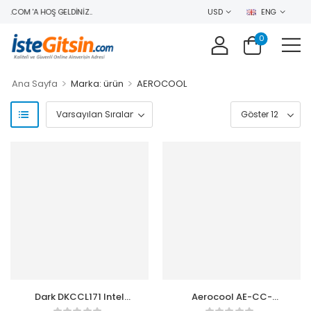
N.COM 'A HOŞ GELDINIZ..
USD
ENG
0
>
>
Ana Sayfa
Marka: ürün
AEROCOOL
Dark DKCCL171 Intel
Aerocool AE-CC-
LGA1700 Uyumlu Bakır
CYLN4F-W Cylon 4F