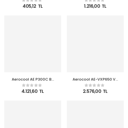
Destekli İşlemci
Beyaz 12cm ARGB
405,12
TL
1.216,00
TL
Soğutucu
Şeffaf Fan İşlemci
Soğutucu
Aerocool AE P300C BK
Aerocool AE-VXP650 VX
3x12cm Mirror A-RGB
Plus 650W Güç Kaynağı
Fanlı, Panoramik
4.121,60
TL
2.576,00
TL
Tempered Panel, mATX