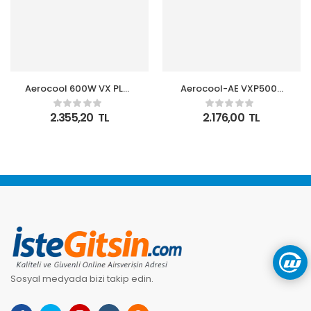
Aerocool 600W VX PLUS
Aerocool-AE VXP500A
Serisi Aktif PFC Güç
VX Plus 500W 38A@12V
Kaynağı (AE-VXP600)
Aktif PFC Güç Kaynağı
2.355,20
TL
2.176,00
TL
Sosyal medyada bizi takip edin.