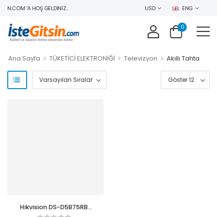
IN.COM 'A HOŞ GELDINIZ..
USD
ENG
0
>
>
>
Ana Sayfa
TÜKETİCİ ELEKTRONİĞİ
Televizyon
Akıllı Tahta
Hikvision DS-D5B75RB-
D75 75″ 4K Interactive