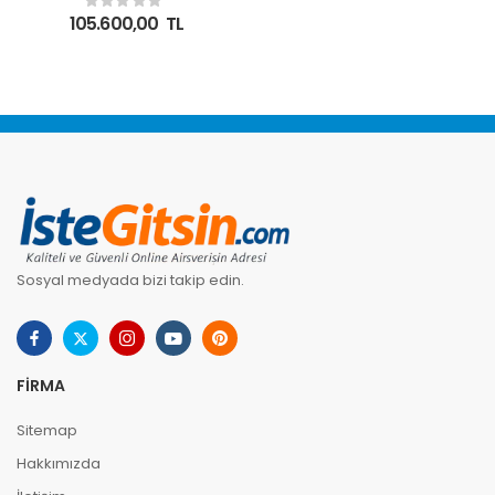
Flat Panel Android Akıllı
105.600,00
TL
Tahta
Sosyal medyada bizi takip edin.
FIRMA
Sitemap
Hakkımızda