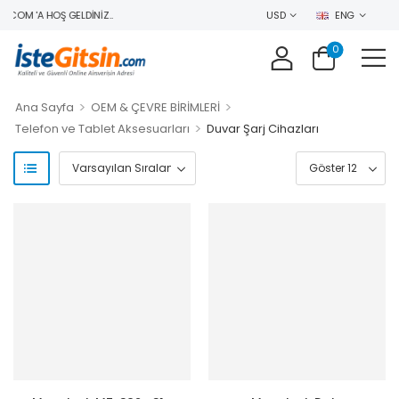
COM 'A HOŞ GELDINIZ..
USD
ENG
0
>
>
Ana Sayfa
OEM & ÇEVRE BİRİMLERİ
>
Telefon ve Tablet Aksesuarları
Duvar Şarj Cihazları