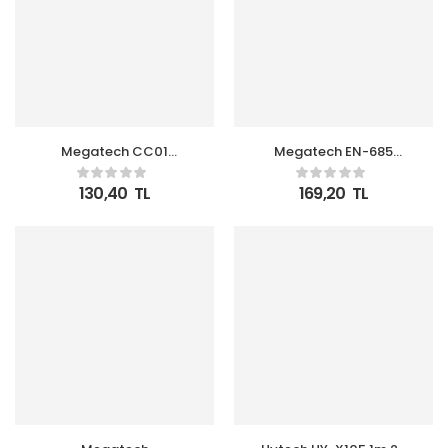
Megatech CC01
Megatech EN-685
(CC22-M3 ) 2in1 5v-3.0
20WATT PD+USB USB TO
Ev Şarj+ Micro Kablo
TYPE-C Kablolu Şarj
130,40
TL
169,20
TL
Hızlı Şarj
Cihazı