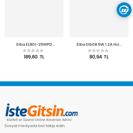
Elba ELB01-25WPD
Elba Elb08 5W 1.2A Hızlı
Beyaz 25W Şarj Kafa
Şarj Akıllı Koruma Usb
Type USB-C PD3.0-
EV Şarj Kafa
189,60
TL
80,94
TL
QC4.0(Akım Koruma-
Hızlı Şarj-Isıya
Dayanıklı)
Sosyal medyada bizi takip edin.