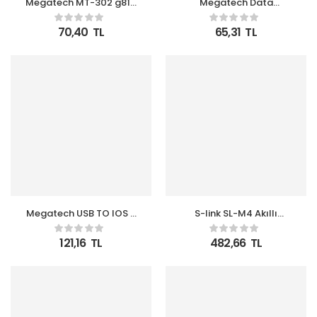
Megatech MT-302 g810
Megatech Data
Travel Şarj Aleti
Kablosu Hasır 3.1 Amper
İOS Gri
70,40
TL
65,31
TL
Megatech USB TO IOS 2
S-link SL-M4 Akıllı
mt Data Kablo
Telefon ve Tablet
(CHC06)
4000mah 4 usb Port
121,16
TL
482,66
TL
Kırmızı Ev Şarj Adaptör