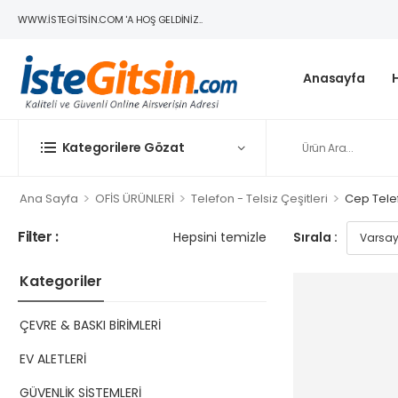
WWW.ISTEGITSIN.COM 'A HOŞ GELDINIZ..
Anasayfa
Kategorilere Gözat
>
>
>
Ana Sayfa
OFİS ÜRÜNLERİ
Telefon - Telsiz Çeşitleri
Cep Telef
Filter :
Hepsini temizle
Sırala :
Kategoriler
ÇEVRE & BASKI BİRİMLERİ
EV ALETLERİ
GÜVENLİK SİSTEMLERİ