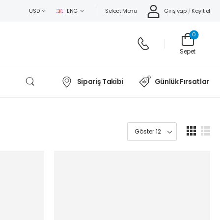
Select Menu
Giriş yap
/
Kayıt ol
USD
ENG
0
Sepet
Sipariş Takibi
Günlük Fırsatlar