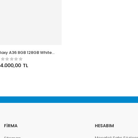
axy A36 8GB 128GB White
Cep Telefonu
24.000,00
TL
FIRMA
HESABIM
Mesafeli Satış Sözleş