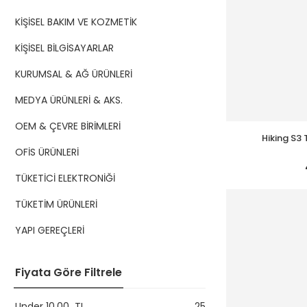
KİŞİSEL BAKIM VE KOZMETİK
KİŞİSEL BİLGİSAYARLAR
KURUMSAL & AĞ ÜRÜNLERİ
MEDYA ÜRÜNLERİ & AKS.
OEM & ÇEVRE BİRİMLERİ
Hiking S3
OFİS ÜRÜNLERİ
TÜKETİCİ ELEKTRONİĞİ
TÜKETİM ÜRÜNLERİ
YAPI GEREÇLERİ
Fiyata Göre Filtrele
Under
10,00
TL
25