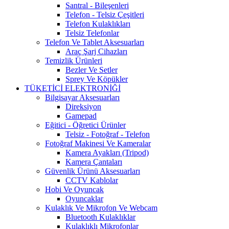
Santral - Bileşenleri
Telefon - Telsiz Çeşitleri
Telefon Kulaklıkları
Telsiz Telefonlar
Telefon Ve Tablet Aksesuarları
Araç Şarj Cihazları
Temizlik Ürünleri
Bezler Ve Setler
Sprey Ve Köpükler
TÜKETİCİ ELEKTRONİĞİ
Bilgisayar Aksesuarları
Direksiyon
Gamepad
Eğitici - Öğretici Ürünler
Telsiz - Fotoğraf - Telefon
Fotoğraf Makinesi Ve Kameralar
Kamera Ayakları (Tripod)
Kamera Çantaları
Güvenlik Ürünü Aksesuarları
CCTV Kablolar
Hobi Ve Oyuncak
Oyuncaklar
Kulaklık Ve Mikrofon Ve Webcam
Bluetooth Kulaklıklar
Kulaklıklı Mikrofonlar