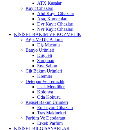
ATX Kasalar
Kayıt Cihazları
Ahd Kayıt Cihazları
Araç Kameraları
Dvr Kayıt Cihazları
Nvr Kayıt Cihazları
KİŞİSEL BAKIM VE KOZMETİK
Ağız Ve Diş Bakımı
Diş Macunu
Banyo Ürünleri
Duş Jeli
Şampuan
Sıvı Sabun
Cilt Bakım Ürünleri
Kremler
Deterjan Ve Temizlik
Islak Mendiller
Kolonya
Oda Kokusu
Kişisel Bakım Ürünleri
Epilasyon Cihazları
Traş Makineleri
Parfüm Ve Deodarant
Erkek Parfüm
KİŞİSEL BİLGİSAYARLAR