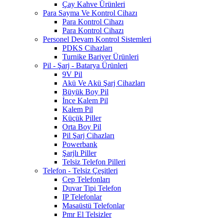
Çay Kahve Ürünleri
Para Sayma Ve Kontrol Cihazı
Para Kontrol Cihazı
Para Kontrol Cihazı
Personel Devam Kontrol Sistemleri
PDKS Cihazları
Turnike Bariyer Ürünleri
Pil - Şarj - Batarya Ürünleri
9V Pil
Akü Ve Akü Şarj Cihazları
Büyük Boy Pil
İnce Kalem Pil
Kalem Pil
Küçük Piller
Orta Boy Pil
Pil Şarj Cihazları
Powerbank
Şarjlı Piller
Telsiz Telefon Pilleri
Telefon - Telsiz Çeşitleri
Cep Telefonları
Duvar Tipi Telefon
IP Telefonlar
Masaüstü Telefonlar
Pmr El Telsizler