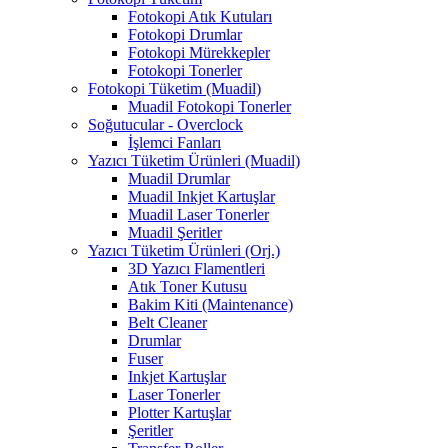
Fotokopi Atık Kutuları
Fotokopi Drumlar
Fotokopi Mürekkepler
Fotokopi Tonerler
Fotokopi Tüketim (Muadil)
Muadil Fotokopi Tonerler
Soğutucular - Overclock
İşlemci Fanları
Yazıcı Tüketim Ürünleri (Muadil)
Muadil Drumlar
Muadil Inkjet Kartuşlar
Muadil Laser Tonerler
Muadil Şeritler
Yazıcı Tüketim Ürünleri (Orj.)
3D Yazıcı Flamentleri
Atık Toner Kutusu
Bakim Kiti (Maintenance)
Belt Cleaner
Drumlar
Fuser
Inkjet Kartuşlar
Laser Tonerler
Plotter Kartuşlar
Şeritler