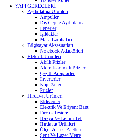
Transfer Roller
YAPI GEREÇLERİ
Aydınlatma Ürünleri
Ampuller
Dış Cephe Aydınlatma
Fenerler
Işıldaklar
Masa Lambaları
Bilgisayar Aksesuarları
Notebook Adaptörleri
Elektrik Ürünleri
Akıllı Prizler
Akım Korumalı Prizler
Çeşitli Adaptörler
İnverterler
Kapı Zilleri
Prizler
Hırdavat Ürünleri
Eldivenler
Elektrik Ve Eriyent Bant
Fırça - Testere
Havya Ve Lehim Teli
Hırdavat Ürünleri
Ölçü Ve Test Aletleri
Şerit Ve Lazer Metre