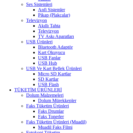
Ses Sistemleri
Anfi Sistemler
Pikap (Plakçalar)
Televizyon
Akıllı Tahta
Televizyon
TV Askı Aparatları
USB Ürünleri
Bluetooth Adaptör
Kart Okuyucu
USB Fanlar
USB Hub
USB Ve Kart Bellek Ürünleri
Micro SD Kartlar
SD Kartlar
USB Flash
TÜKETİM ÜRÜNLERİ
Dolum Malzemeleri
Dolum Mürekkepler
Faks Tüketim Ürünleri
Faks Drumlar
Faks Tonerler
Faks Tüketim Ürünleri (Muadil)
Muadil Faks Filmi
Fotokopi Tüketim