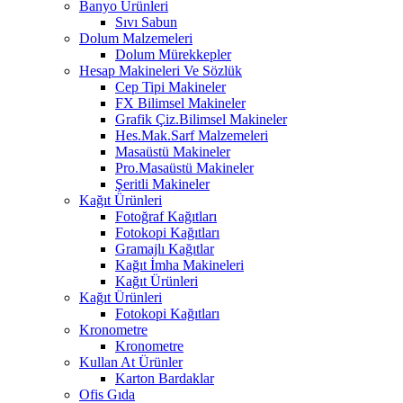
Banyo Ürünleri
Sıvı Sabun
Dolum Malzemeleri
Dolum Mürekkepler
Hesap Makineleri Ve Sözlük
Cep Tipi Makineler
FX Bilimsel Makineler
Grafik Çiz.Bilimsel Makineler
Hes.Mak.Sarf Malzemeleri
Masaüstü Makineler
Pro.Masaüstü Makineler
Şeritli Makineler
Kağıt Ürünleri
Fotoğraf Kağıtları
Fotokopi Kağıtları
Gramajlı Kağıtlar
Kağıt İmha Makineleri
Kağıt Ürünleri
Kağıt Ürünleri
Fotokopi Kağıtları
Kronometre
Kronometre
Kullan At Ürünler
Karton Bardaklar
Ofis Gıda