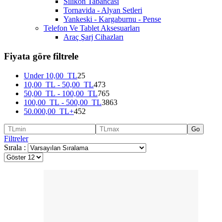
Silikon Tabancası
Tornavida - Alyan Setleri
Yankeski - Kargaburnu - Pense
Telefon Ve Tablet Aksesuarları
Araç Şarj Cihazları
Fiyata göre filtrele
Under
10,00
TL
25
10,00
TL
-
50,00
TL
473
50,00
TL
-
100,00
TL
765
100,00
TL
-
500,00
TL
3863
50.000,00
TL
+
452
Go
Filtreler
Sırala :