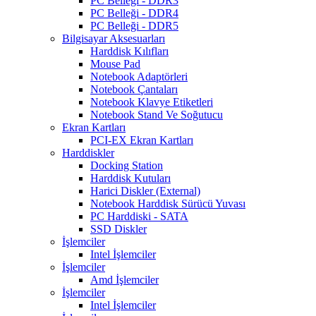
PC Belleği - DDR3
PC Belleği - DDR4
PC Belleği - DDR5
Bilgisayar Aksesuarları
Harddisk Kılıfları
Mouse Pad
Notebook Adaptörleri
Notebook Çantaları
Notebook Klavye Etiketleri
Notebook Stand Ve Soğutucu
Ekran Kartları
PCI-EX Ekran Kartları
Harddiskler
Docking Station
Harddisk Kutuları
Harici Diskler (External)
Notebook Harddisk Sürücü Yuvası
PC Harddiski - SATA
SSD Diskler
İşlemciler
Intel İşlemciler
İşlemciler
Amd İşlemciler
İşlemciler
Intel İşlemciler