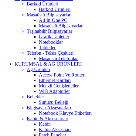
Barkod Ürünleri
Barkod Ürünleri
Masaüstü Bilgisayarlar
All-In-One PC
Masaüstü Bilgisayarlar
Taşınabilir Bilgisayarlar
Grafik Tabletler
Notebooklar
Tabletler
Telefon - Telsiz Çeşitleri
Masaüstü Telefonlar
KURUMSAL & AĞ ÜRÜNLERİ
Ağ Ürünleri
Access Point Ve Router
Ethernet Kartları
Menzil Genişleticiler
WiFi Adaptörler
Bellekler
Sunucu Belleği
Bilgisayar Aksesuarları
Notebook Klavye Etiketleri
Kabin & Aksesuarları
Kabin
Kabin Aksesuarı
Patch Paneller