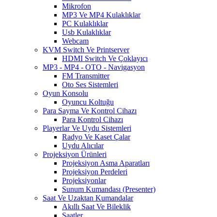
Mikrofon
MP3 Ve MP4 Kulaklıklar
PC Kulaklıklar
Usb Kulaklıklar
Webcam
KVM Switch Ve Printserver
HDMI Switch Ve Çoklayıcı
MP3 - MP4 - OTO - Navigasyon
FM Transmitter
Oto Ses Sistemleri
Oyun Konsolu
Oyuncu Koltuğu
Para Sayma Ve Kontrol Cihazı
Para Kontrol Cihazı
Playerlar Ve Uydu Sistemleri
Radyo Ve Kaset Çalar
Uydu Alıcılar
Projeksiyon Ürünleri
Projeksiyon Asma Aparatları
Projeksiyon Perdeleri
Projeksiyonlar
Sunum Kumandası (Presenter)
Saat Ve Uzaktan Kumandalar
Akıllı Saat Ve Bileklik
Saatler