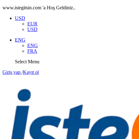
www.istegitsin.com 'a Hoş Geldiniz..
USD
EUR
USD
ENG
ENG
FRA
Select Menu
Giriş yap
/
Kayıt ol