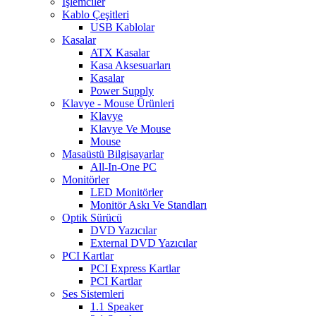
İşlemciler
Kablo Çeşitleri
USB Kablolar
Kasalar
ATX Kasalar
Kasa Aksesuarları
Kasalar
Power Supply
Klavye - Mouse Ürünleri
Klavye
Klavye Ve Mouse
Mouse
Masaüstü Bilgisayarlar
All-In-One PC
Monitörler
LED Monitörler
Monitör Askı Ve Standları
Optik Sürücü
DVD Yazıcılar
External DVD Yazıcılar
PCI Kartlar
PCI Express Kartlar
PCI Kartlar
Ses Sistemleri
1.1 Speaker