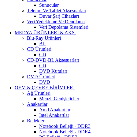
Sunucular
Telefon Ve Tablet Aksesuarları
Duvar Şarj Cihazları
Veri Yedekleme Ve Depolama
Veri Depolama Sistemleri
MEDYA ÜRÜNLERİ & AKS.
Blu-Ray Ürünleri
BL
CD Ürünleri
CD
CD-DVD-BL Aksesuarları
CD
DVD Kutuları
DVD Ürünleri
DVD
OEM & ÇEVRE BİRİMLERİ
Ağ Ürünleri
Menzil Genişleticiler
Anakartlar
Amd Anakartlar
Intel Anakartlar
Bellekler
Notebook Belleği - DDR3
Notebook Belleği - DDR4