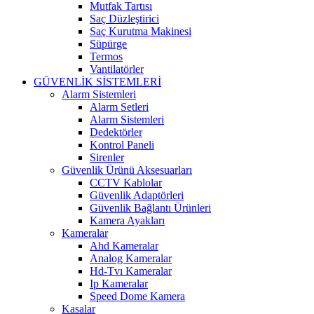
Mutfak Tartısı
Saç Düzleştirici
Saç Kurutma Makinesi
Süpürge
Termos
Vantilatörler
GÜVENLİK SİSTEMLERİ
Alarm Sistemleri
Alarm Setleri
Alarm Sistemleri
Dedektörler
Kontrol Paneli
Sirenler
Güvenlik Ürünü Aksesuarları
CCTV Kablolar
Güvenlik Adaptörleri
Güvenlik Bağlantı Ürünleri
Kamera Ayakları
Kameralar
Ahd Kameralar
Analog Kameralar
Hd-Tvı Kameralar
Ip Kameralar
Speed Dome Kamera
Kasalar