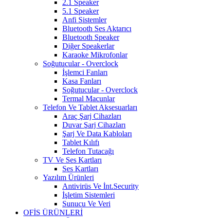
2.1 Speaker
5.1 Speaker
Anfi Sistemler
Bluetooth Ses Aktarıcı
Bluetooth Speaker
Diğer Speakerlar
Karaoke Mikrofonlar
Soğutucular - Overclock
İşlemci Fanları
Kasa Fanları
Soğutucular - Overclock
Termal Macunlar
Telefon Ve Tablet Aksesuarları
Araç Şarj Cihazları
Duvar Şarj Cihazları
Şarj Ve Data Kabloları
Tablet Kılıfı
Telefon Tutacağı
TV Ve Ses Kartları
Ses Kartları
Yazılım Ürünleri
Antivirüs Ve İnt.Security
İşletim Sistemleri
Sunucu Ve Veri
OFİS ÜRÜNLERİ