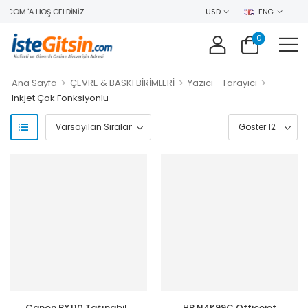
COM 'A HOŞ GELDINIZ..
USD
ENG
0
>
>
>
Ana Sayfa
ÇEVRE & BASKI BİRİMLERİ
Yazıcı - Tarayıcı
Inkjet Çok Fonksiyonlu
Canon BX110 Taşınabilir
HP N4K99C Officejet