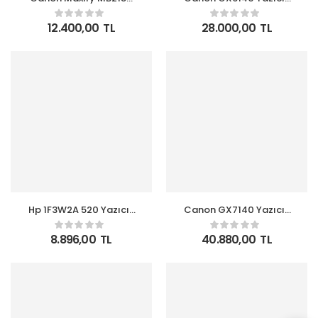
Yazıcı-Tarayıcı-
Tarayıcı-Fotokopi
Fotokopi-Faks Renkli
Renkli Mürekkep Tanklı
12.400,00
TL
28.000,00
TL
Mürekkep Kartuşlu
Yazıcı WI-FI Ethernet
Yazıcı
Hp 1F3W2A 520 Yazıcı-
Canon GX7140 Yazıcı-
Tarayıcı-Fotokopi
Tarayıcı-Fotokopi
Tanklı Yazıcı Çok
Renkli Mürekkep Tanklı
8.896,00
TL
40.880,00
TL
Fonksiyonlu
Yazıcı WI-FI Ethernet