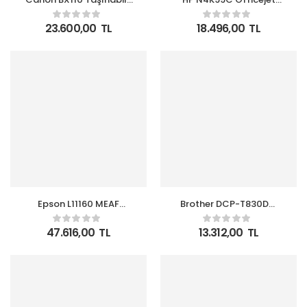
Mobil Mürekkep
202 Taşınabilir Mobil
Kartuşlu Yazıcı
Mürekkep Kartuşlu
23.600,00
TL
18.496,00
TL
Yazıcı
Epson L11160 MEAF
Brother DCP-T830DW
Renkli Mürekkep Tanklı
Yazıcı-Tarayıcı-
A3 Yazıcı WI_FI
Fotokopi Wi-Fi Renkli
47.616,00
TL
13.312,00
TL
Ethernet Dubleks
Mürekkepli Tanklı Yazıcı