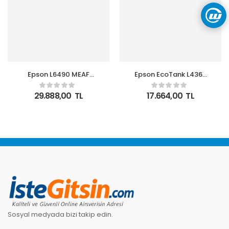
Epson L6490 MEAF
Epson EcoTank L4360
Yazıcı-Tarayıcı-
Wi-Fi Tarayıcı + Yazıcı +
Fotokopi-Faks Renkli
Fotokopi Renkli Çok
29.888,00
TL
17.664,00
TL
Mürekkep Tanklı Yazıcı
Fonksiyonlu Tanklı
WI-FI Ethernet
Yazıcı
Sosyal medyada bizi takip edin.