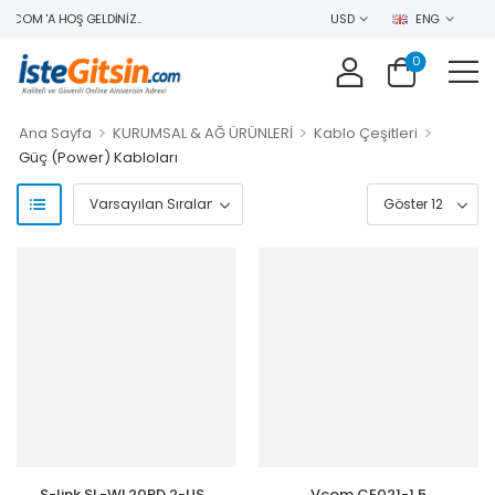
COM 'A HOŞ GELDINIZ..
USD
ENG
0
>
>
>
Ana Sayfa
KURUMSAL & AĞ ÜRÜNLERİ
Kablo Çeşitleri
Güç (Power) Kabloları
S-link SL-WL20PD 2-USB
Vcom CE021-1.5