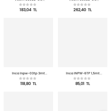
0.50MM2 Notebook
0.50MM2 Notebook
3.0MT Power Elektrik
5.0MT Power Elektrik
183,04
TL
262,40
TL
Kablosu
Kablosu
Inca Inpw-03tp 3mt
Inca INPW-6TP 1,5mt
Notebook Power
Notebook Power Kablo
Kablosu
118,80
TL
85,01
TL