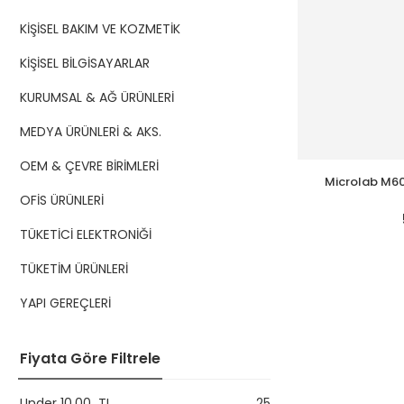
KİŞİSEL BAKIM VE KOZMETİK
KİŞİSEL BİLGİSAYARLAR
KURUMSAL & AĞ ÜRÜNLERİ
MEDYA ÜRÜNLERİ & AKS.
OEM & ÇEVRE BİRİMLERİ
Microlab M6
Wireless Mikrof
OFİS ÜRÜNLERİ
+ Bl
TÜKETİCİ ELEKTRONİĞİ
TÜKETİM ÜRÜNLERİ
YAPI GEREÇLERİ
Fiyata Göre Filtrele
Under
10,00
TL
25