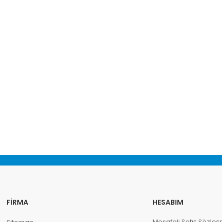
FIRMA
HESABIM
Mesafeli Satış Sözleş