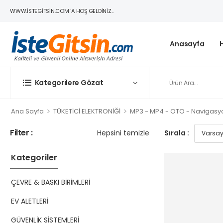
WWW.ISTEGITSIN.COM 'A HOŞ GELDINIZ..
Anasayfa
Kategorilere Gözat
>
>
Ana Sayfa
TÜKETİCİ ELEKTRONİĞİ
MP3 - MP4 - OTO - Navigasy
Filter :
Hepsini temizle
Sırala :
Kategoriler
ÇEVRE & BASKI BİRİMLERİ
EV ALETLERİ
GÜVENLİK SİSTEMLERİ