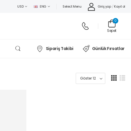
Select Menu
Giriş yap
/
Kayıt ol
USD
ENG
0
Sepet
Sipariş Takibi
Günlük Fırsatlar