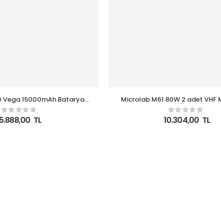
0 Vega 15000mAh Batarya
Microlab M61 80W 2 adet VHF 
onlu Siyah Gri Usb + Tf Kart
USB+ TF KART+AUX+Bluetooth 
uetooth Powerban
Siyah Ses Sistemi
5.888,00
TL
10.304,00
TL