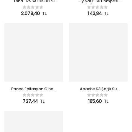
Trina TRNSACKS0073
Fly Şarjlı Su Pompası
Saç Kesme Makinesi
(Usb Şarj Grişi-Şarj
Lambası-Paslanmaz
2.078,40
TL
143,84
TL
Çelik)
Prınco Epilasyon Cihazı
Apache K3 Şarjlı Su
PR-810
Pompası (Usb Şarj
Grişi-Şarj Lambası-
727,44
TL
185,60
TL
Paslanmaz Çelik)