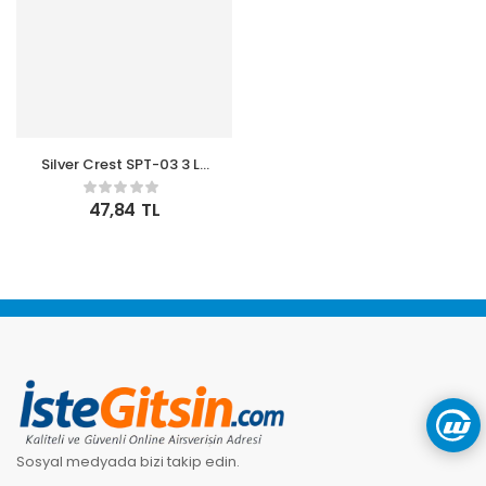
Silver Crest SPT-03 3 Lu
Renkli 26CM Uzun
Silikon Bambu Spatula
47,84
TL
Seti
Sosyal medyada bizi takip edin.