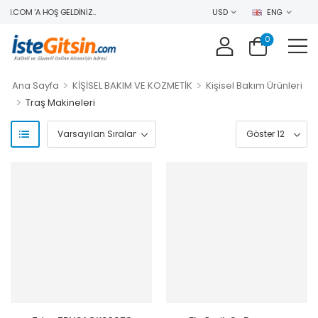
N.COM 'A HOŞ GELDINIZ..
USD
ENG
0
>
>
Ana Sayfa
KİŞİSEL BAKIM VE KOZMETİK
Kişisel Bakım Ürünleri
>
Traş Makineleri