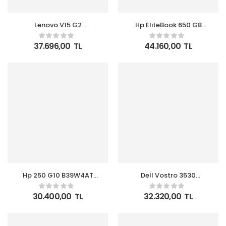
Lenovo V15 G2
Hp EliteBook 650 G8
82KB00CBTX i7-1165G7
B2RK6ES i5-1335U 16GB
8GB 512GB SSD 15.6¨ Full
512GB SSD 15.6 FHD
37.696,00
TL
44.160,00
TL
HD FreeDOS Notebook
FreeDOS Notebook
Hp 250 G10 B39W4AT
Dell Vostro 3530
I5-1334U 8GB 512GB SSD
N3409PVNB3530U i5-
15.6″ FreeDOS Notebook
1334U 8GB 512GB SSD
30.400,00
TL
32.320,00
TL
15.6 FHD Ubuntu
Notebook