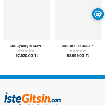
Msı Cyborg 15 A13VE-
Dell Latitude 3550 i7-
1479XTR i7-13620H 16GB
1355U 16GB 512GB 15.6″
512GB RTX4050 6GB
FHD
57.920,00
TL
53.696,00
TL
15.6 inç 144Hz Full HD
N010L355015EMEA_VP_UBU
Gaming Notebook
Ubuntu Notebook