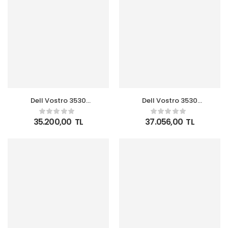
Dell Vostro 3530
Dell Vostro 3530
N3404PVNB3530U i5-
N1601PVNB3530U i7-
1334U 16GB 512GB SSD
1355U 8GB 512GB SSD
35.200,00
TL
37.056,00
TL
15.6 FHD Ubuntu
15.6 FHD Ubuntu
Notebook
Notebook