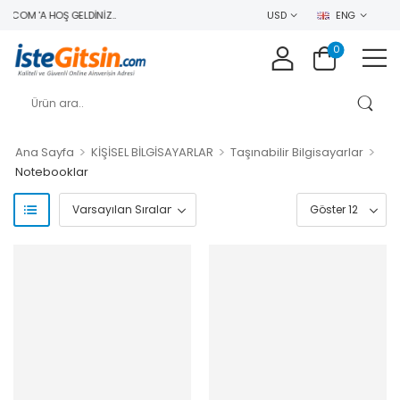
.COM 'A HOŞ GELDINIZ..
USD
ENG
0
>
>
>
Ana Sayfa
KİŞİSEL BİLGİSAYARLAR
Taşınabilir Bilgisayarlar
Notebooklar