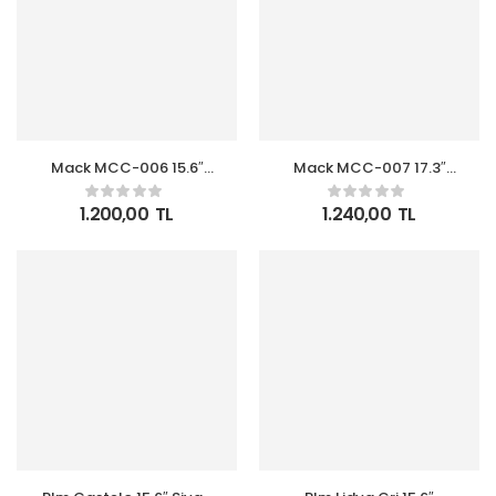
Mack MCC-006 15.6″
Mack MCC-007 17.3″
Office USB Girişli
Office USB Girişli
Notebook Sırt Çantası
Notebook Sırt Çantası
1.200,00
TL
1.240,00
TL
Siyah
Siyah