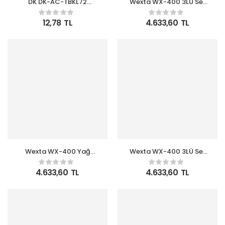
DK DK-AC-TBKL72
Wexta WX-400 3LÜ Set
Kadife Kumaş 21×14 cm
Kırmızı Valiz
Taşıma Kılıfı (7″ Tablet
12,78
TL
4.633,60
TL
Kılıfı)
Wexta WX-400 Yağ
Wexta WX-400 3LÜ Set
Yeşili 3lü Set Valiz
Çivit Valiz
4.633,60
TL
4.633,60
TL