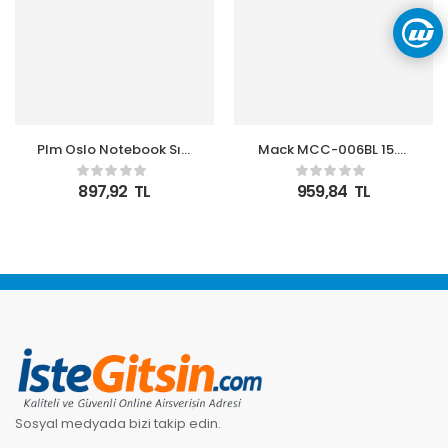
Plm Oslo Notebook Sırt
Mack MCC-006BL 15.6″
Çantası 15.6″ Siyah
Office USB Girişli
Rengi
Notebook Sırt Çantası
897,92
TL
959,84
TL
Lacivert
Sosyal medyada bizi takip edin.