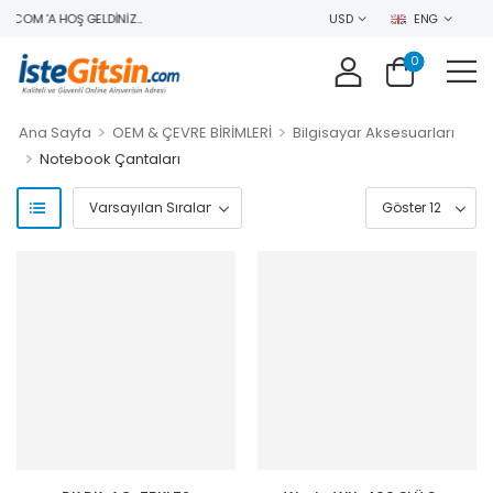
.COM 'A HOŞ GELDINIZ..
USD
ENG
0
>
>
Ana Sayfa
OEM & ÇEVRE BİRİMLERİ
Bilgisayar Aksesuarları
>
Notebook Çantaları