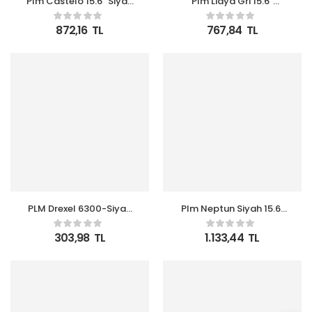
Plm Castelo 15.6″ Siyah
Plm Lidya Gri 15.6″
Notebook Sırt Çantası
Notebook Sırt Çantası
872,16
TL
767,84
TL
PLM Drexel 6300-Siyah
Plm Neptun Siyah 15.6″
-15,6″ Notebook
Sırt Çantası
Çantası
303,98
TL
1.133,44
TL