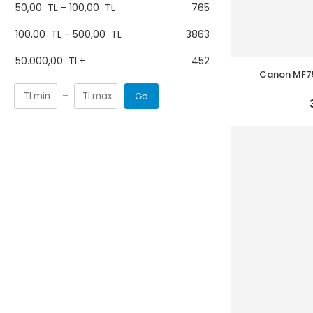
50,00
TL
-
100,00
TL
765
100,00
TL
-
500,00
TL
3863
50.000,00
TL
+
452
Canon MF75
Fotokopi Dub
Go
Çok F