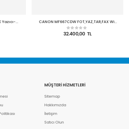
 Yazıcı-
CANON MF667CDW FOT,YAZ,TAR,FAX Wi-
li Lazer
Fi RENKLİ LAZE
32.400,00
TL
MÜŞTERI HIZMETLERI
mesi
Sitemap
mu
Hakkımızda
litikası
İletişim
Satıcı Olun