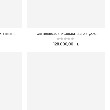
 Yazıcı-
OKI 45850304 MC883DN A3-A4 ÇOK
li Lazer
FONKSİYONLU RENKLİ LAZER YAZICI-
TARAYICI-FOT.-FAX A4:35ppm A3:20ppm
128.000,00
TL