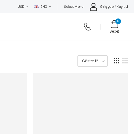
Select Menu
Giriş yap
/
Kayıt ol
USD
ENG
0
Sepet