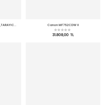
TARAYICI
Canon MF752CDW II
31.808,00
TL