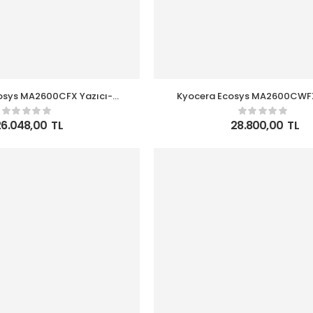
osys MA2600CFX Yazıcı-
Kyocera Ecosys MA2600CWFX
tokopi -Faks Renkli Lazer
Tarayıcı-Fotokopi -Faks Renk
Yazıcı
Yazıcı
26.048,00
TL
28.800,00
TL