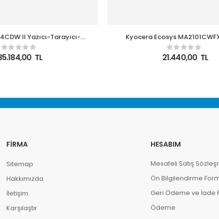
CDW II Yazıcı-Tarayıcı-
Kyocera Ecosys MA2101CWFX
s Dubleks WI-FI Ethernet
Tarayıcı-Fotokopi -Faks Renk
ok Fonksiyonlu Yazıcı
Yazıcı
35.184,00
TL
21.440,00
TL
FIRMA
HESABIM
Mesafeli Satış Sözleş
Sitemap
Ön Bilgilendirme For
Hakkımızda
Geri Ödeme ve İade Po
İletişim
Ödeme
Karşılaştır