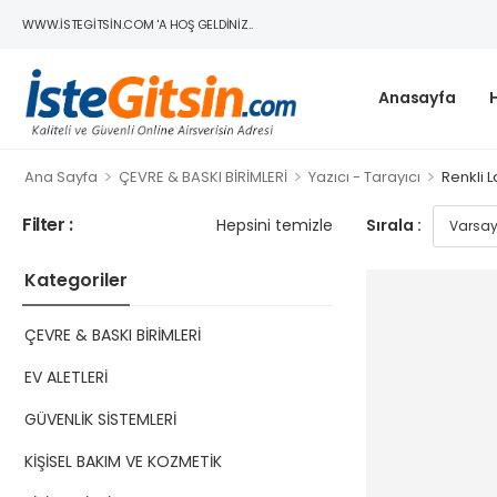
WWW.ISTEGITSIN.COM 'A HOŞ GELDINIZ..
Anasayfa
>
>
>
Ana Sayfa
ÇEVRE & BASKI BİRİMLERİ
Yazıcı - Tarayıcı
Renkli 
Filter :
Hepsini temizle
Sırala :
Kategoriler
ÇEVRE & BASKI BİRİMLERİ
EV ALETLERİ
GÜVENLİK SİSTEMLERİ
KİŞİSEL BAKIM VE KOZMETİK