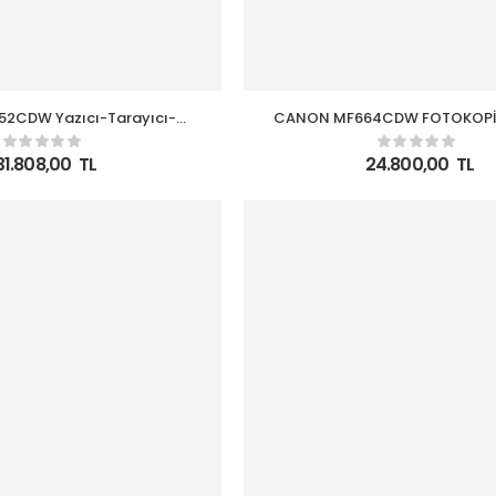
2CDW Yazıcı-Tarayıcı-
CANON MF664CDW FOTOKOPİ,
leks WI-FI Ethernet Renkli
Wi-Fi RENKLİ LAZE
onksiyonlu Yazıcı
31.808,00
TL
24.800,00
TL