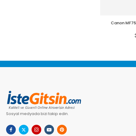
Canon MF754
Fotokopi-Fak
Renkli Ç
Sosyal medyada bizi takip edin.