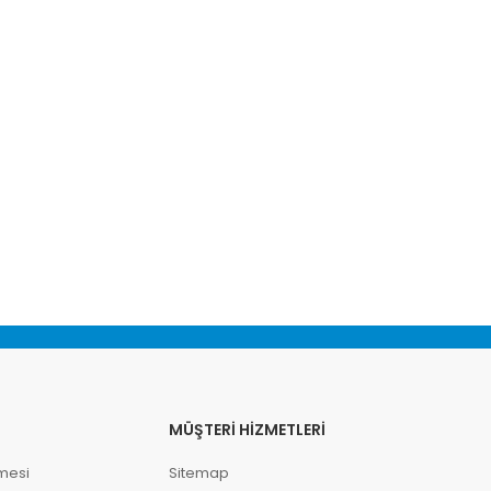
MÜŞTERI HIZMETLERI
mesi
Sitemap