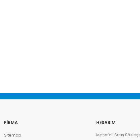
FIRMA
HESABIM
Mesafeli Satış Sözleş
Sitemap