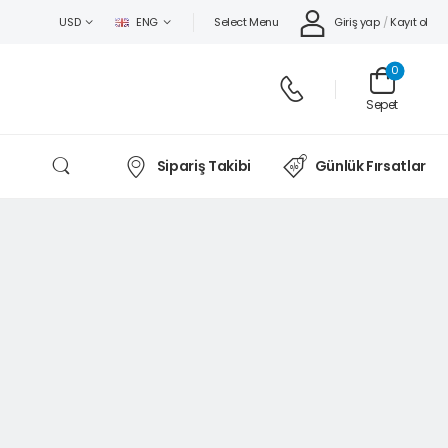
Select Menu
Giriş yap
/
Kayıt ol
USD
ENG
0
Sepet
Sipariş Takibi
Günlük Fırsatlar