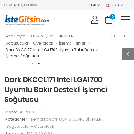
.COM 'A HOŞ GELDINIZ..
USD
ENG
0
>
>
Ana Sayfa
OEM & ÇEVRE BİRİMLERİ
>
>
Soğutucular - Overclock
İşlemci Fanları
Dark DKCCL171 Intel LGA1700 Uyumlu Bakır Destekli
İşlemci Soğutucu
Dark DKCCL171 Intel LGA1700
Uyumlu Bakır Destekli İşlemci
Soğutucu
Marka:
AEROCOOL
Kategoriler:
İşlemci Fanları
,
OEM & ÇEVRE BİRİMLERİ
,
Soğutucular - Overclock
Stok kodu:
100.10.40.0102