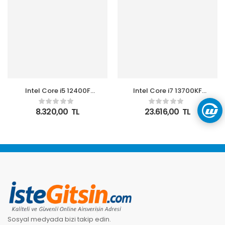
Intel Core i5 12400F
Intel Core i7 13700KF
TRAY 2.5 GHz 4.4 GHz
TRAY 3.40GHz 16
18MB LGA1700P VGAsız
Çekirdek 30MB L3
8.320,00
TL
23.616,00
TL
Kutusuz 12.Nesil İşlemci
Önbellek Soket 1700
Kutusuz İşlemci
Sosyal medyada bizi takip edin.