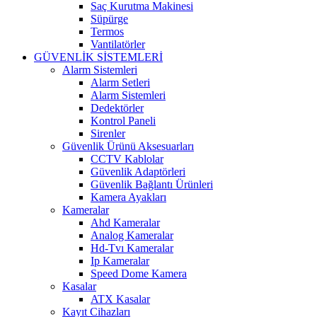
Saç Kurutma Makinesi
Süpürge
Termos
Vantilatörler
GÜVENLİK SİSTEMLERİ
Alarm Sistemleri
Alarm Setleri
Alarm Sistemleri
Dedektörler
Kontrol Paneli
Sirenler
Güvenlik Ürünü Aksesuarları
CCTV Kablolar
Güvenlik Adaptörleri
Güvenlik Bağlantı Ürünleri
Kamera Ayakları
Kameralar
Ahd Kameralar
Analog Kameralar
Hd-Tvı Kameralar
Ip Kameralar
Speed Dome Kamera
Kasalar
ATX Kasalar
Kayıt Cihazları