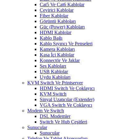
Cat5 Ve Cat6 Kablolar
Çevirici Kablolar
Fiber Kablolar
Görüntü Kabloları
Güç (Power) Kabloları
HDMI Kablolar
Kablo Bağı
Kablo Sıyırıcı Ve Penseleri
Kamera Kabloları
Kasa İçi Kablolar
Konnectör Ve Jaklar
Ses Kabloları
USB Kablolar
Uydu Kabloları
KVM Switch Ve Printserver
HDMI Switch Ve Çoklayıcı
KVM Switch
Sinyal Uzatıcılar (Extender)
VGA Switch Ve Çoklayıcı
Modem Ve Switch
DSL Modemler
Switch Ve Hub Çeşitleri
Sunucular
Sunucular
Telefon Ve Tablet Aksesuarları