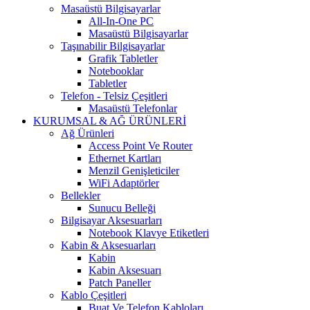
Masaüstü Bilgisayarlar
All-In-One PC
Masaüstü Bilgisayarlar
Taşınabilir Bilgisayarlar
Grafik Tabletler
Notebooklar
Tabletler
Telefon - Telsiz Çeşitleri
Masaüstü Telefonlar
KURUMSAL & AĞ ÜRÜNLERİ
Ağ Ürünleri
Access Point Ve Router
Ethernet Kartları
Menzil Genişleticiler
WiFi Adaptörler
Bellekler
Sunucu Belleği
Bilgisayar Aksesuarları
Notebook Klavye Etiketleri
Kabin & Aksesuarları
Kabin
Kabin Aksesuarı
Patch Paneller
Kablo Çeşitleri
Buat Ve Telefon Kabloları