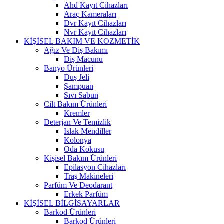
Ahd Kayıt Cihazları
Araç Kameraları
Dvr Kayıt Cihazları
Nvr Kayıt Cihazları
KİŞİSEL BAKIM VE KOZMETİK
Ağız Ve Diş Bakımı
Diş Macunu
Banyo Ürünleri
Duş Jeli
Şampuan
Sıvı Sabun
Cilt Bakım Ürünleri
Kremler
Deterjan Ve Temizlik
Islak Mendiller
Kolonya
Oda Kokusu
Kişisel Bakım Ürünleri
Epilasyon Cihazları
Traş Makineleri
Parfüm Ve Deodarant
Erkek Parfüm
KİŞİSEL BİLGİSAYARLAR
Barkod Ürünleri
Barkod Ürünleri