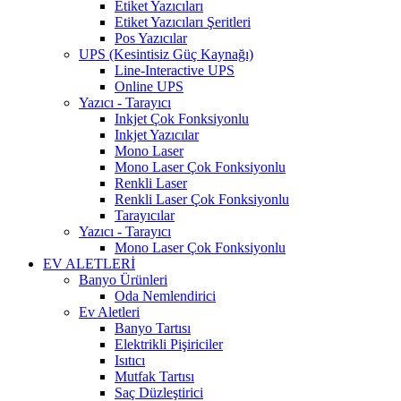
Etiket Yazıcıları
Etiket Yazıcıları Şeritleri
Pos Yazıcılar
UPS (Kesintisiz Güç Kaynağı)
Line-Interactive UPS
Online UPS
Yazıcı - Tarayıcı
Inkjet Çok Fonksiyonlu
Inkjet Yazıcılar
Mono Laser
Mono Laser Çok Fonksiyonlu
Renkli Laser
Renkli Laser Çok Fonksiyonlu
Tarayıcılar
Yazıcı - Tarayıcı
Mono Laser Çok Fonksiyonlu
EV ALETLERİ
Banyo Ürünleri
Oda Nemlendirici
Ev Aletleri
Banyo Tartısı
Elektrikli Pişiriciler
Isıtıcı
Mutfak Tartısı
Saç Düzleştirici