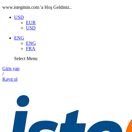
www.istegitsin.com 'a Hoş Geldiniz..
USD
EUR
USD
ENG
ENG
FRA
Select Menu
Giriş yap
/
Kayıt ol