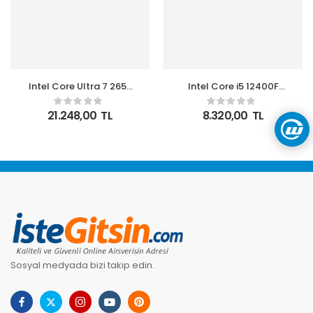
Intel Core Ultra 7 265K
Intel Core i5 12400F
TRAY 5.50 Ghz 20
TRAY 2.5 GHz 4.4 GHz
Çekirdek 66MB 1851p
18MB LGA1700P VGAsız
21.248,00
TL
8.320,00
TL
3nm Kutusuz İşlemci
Kutusuz 12.Nesil İşlemci
Sosyal medyada bizi takip edin.