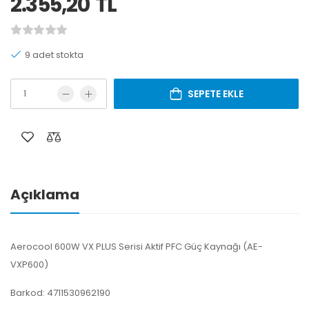
2.355,20
TL
9 adet stokta
SEPETE EKLE
Açıklama
Aerocool 600W VX PLUS Serisi Aktif PFC Güç Kaynağı (AE-
VXP600)
Barkod: 4711530962190