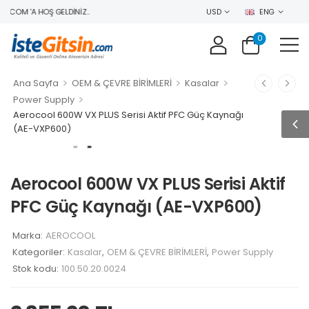
.COM 'A HOŞ GELDINIZ..
USD
ENG
0
>
>
>
Ana Sayfa
OEM & ÇEVRE BİRİMLERİ
Kasalar
>
Power Supply
Aerocool 600W VX PLUS Serisi Aktif PFC Güç Kaynağı
(AE-VXP600)
Aerocool 600W VX PLUS Serisi Aktif
PFC Güç Kaynağı (AE-VXP600)
Marka:
AEROCOOL
Kategoriler:
Kasalar
,
OEM & ÇEVRE BİRİMLERİ
,
Power Supply
Stok kodu:
100.50.20.0024