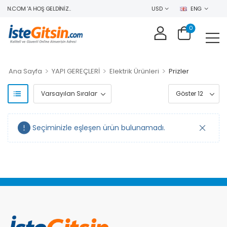
IN.COM 'A HOŞ GELDINIZ..
USD
ENG
0
>
>
>
Ana Sayfa
YAPI GEREÇLERİ
Elektrik Ürünleri
Prizler
Seçiminizle eşleşen ürün bulunamadı.