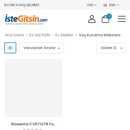
IN.COM 'A HOŞ GELDINIZ..
USD
ENG
0
>
>
>
Ana Sayfa
EV ALETLERİ
Ev Aletleri
Saç Kurutma Makinesi
Rowenta CV5712TR For
Elite 2200 W Saç