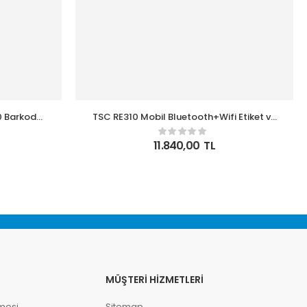
0 Barkod
TSC RE310 Mobil Bluetooth+Wifi Etiket ve
Fiş Yazıcı
11.840,00
TL
MÜŞTERI HIZMETLERI
mesi
Sitemap