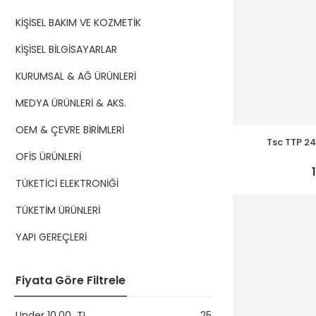
KİŞİSEL BAKIM VE KOZMETİK
KİŞİSEL BİLGİSAYARLAR
KURUMSAL & AĞ ÜRÜNLERİ
MEDYA ÜRÜNLERİ & AKS.
OEM & ÇEVRE BİRİMLERİ
Tsc TTP 2
Bağl
OFİS ÜRÜNLERİ
TÜKETİCİ ELEKTRONİĞİ
TÜKETİM ÜRÜNLERİ
YAPI GEREÇLERİ
Fiyata Göre Filtrele
Under
10,00
TL
25