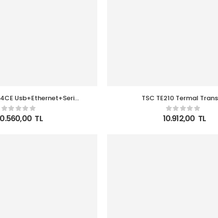
44CE Usb+Ethernet+Seri
TSC TE210 Termal Trans
antı Barkod Yazıcı
Usb+Seri+Ethernet+Paralel Bar
Yazıcı 110-300 Ribbo
10.560,00
TL
10.912,00
TL