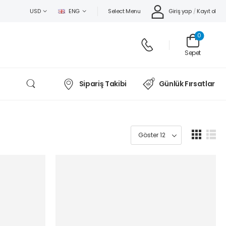
Select Menu
Giriş yap
/
Kayıt ol
USD
ENG
0
Sepet
Sipariş Takibi
Günlük Fırsatlar