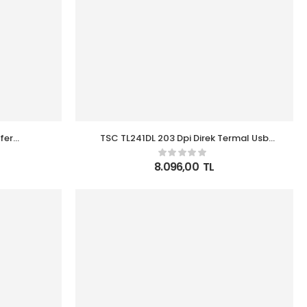
fer
TSC TL241DL 203 Dpi Direk Termal Usb
kod Etiket
Ethernet Barkod Yazıcı
n
8.096,00
TL