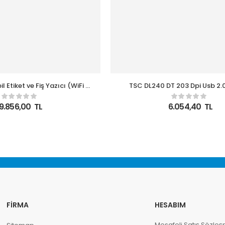
 Etiket ve Fiş Yazıcı (WiFi +
TSC DL240 DT 203 Dpi Usb 2.
BT)
Yazıcı
9.856,00
TL
6.054,40
TL
FIRMA
HESABIM
Mesafeli Satış Sözleş