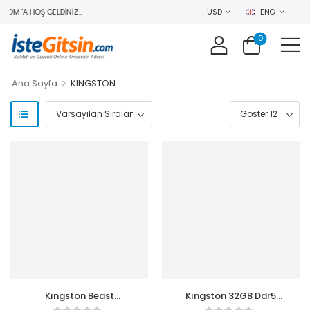
OM 'A HOŞ GELDINIZ..
USD
ENG
0
>
Ana Sayfa
KINGSTON
Kıngston Beast
Kıngston 32GB Ddr5
KF560C36BBE2-16TR
5600MHZ CL40 Pc Ram