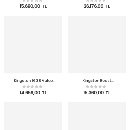
16GB Ddr5 6000MHZ
KVR56U46BD8-32 Ram
15.680,00
TL
26.176,00
TL
CL36 Performans Ram
Kingston 16GB Value
Kingston Beast
KVR56U46BS8-16
KF556C36BBE-16TR
5600MT-S Ddr5 Non-
16GB (1x16GB) DDR5
14.656,00
TL
15.360,00
TL
Ecc CL46 Pc Ram 1rx8
5600MHz CL36 Siyah
Gaming Ram (Bellek)