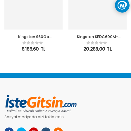
Kingston 960Gb
Kingston SEDC600M-
Ssdnow A400 2.5″
480G 480GB 560-
Sata3 500-450
530MBS 2.5 SATA
8.185,60
TL
20.288,00
TL
SA400S37-960G Ssd
SUNUCU SSD
Sosyal medyada bizi takip edin.