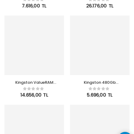
Notebook Ram
KVR56S46BD8-32 CL46
7.616,00
TL
26.176,00
TL
Notebook Ram
Kingston ValueRAM
Kingston 480Gb
KVR56S46BS8-16 16GB
Ssdnow A400 2.5″
(1x16GB) DDR5 5600Mhz
Sata3 Ssd 500-450
14.656,00
TL
5.696,00
TL
CL46 Notebook RAM
(SA400S37-480)
SODIMM
Harddisk