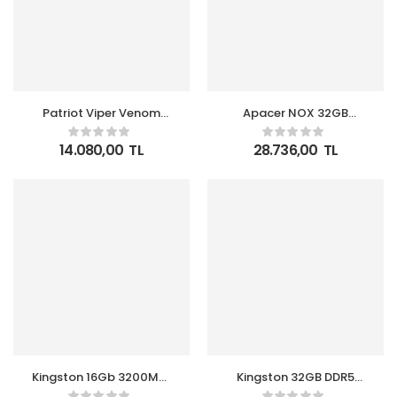
Patriot Viper Venom
Apacer NOX 32GB
16GB (1x16GB) DDR5
2x16GB 6000MHz CL38
6000MHz
DDR5
14.080,00
TL
28.736,00
TL
(PVV516G60C30) –
(AH5U32G60C622MBAA-
ABAB35PTR0053 CL30
2) Gaming Pc Ram Kit
Gaming Pc Ram
Kingston 16Gb 3200Mhz
Kingston 32GB DDR5
Ddr4 KVR32S22D8-16WP
5600MHz