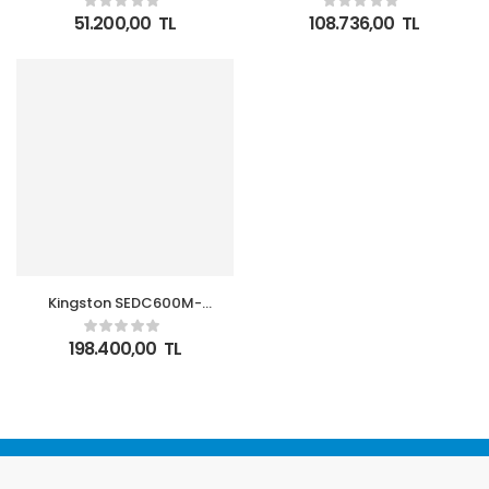
530MBS 2.5 SATA
530MBS 2.5 SATA
51.200,00
TL
108.736,00
TL
SUNUCU SSD
SUNUCU SSD
Kingston SEDC600M-
7680G 7,68GB 560-
530MBS 2.5 SATA
198.400,00
TL
SUNUCU SSD