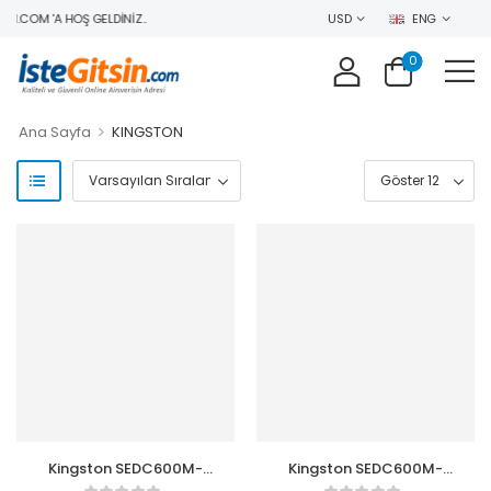
N.COM 'A HOŞ GELDINIZ..
USD
ENG
0
>
Ana Sayfa
KINGSTON
Kingston SEDC600M-
Kingston SEDC600M-
1920 1,92GB 560-
3840G 3,48GB 560-