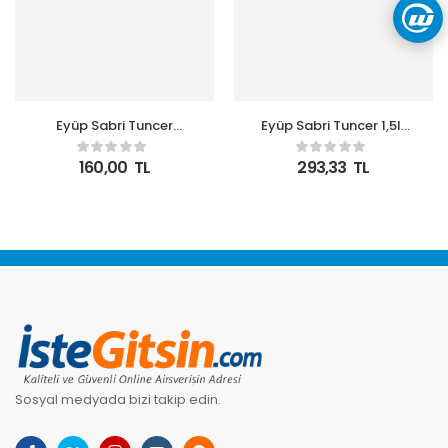
Eyüp Sabri Tuncer
Eyüp Sabri Tuncer 1,5lt
Artisan Cappucino
Alaçatı Lavantası Sıvı
600ml Doğal
Sabun Doğal
160,00
TL
293,33
TL
Zeytinyağlı Sıvı Sabun
Zeytinyağlı
Sosyal medyada bizi takip edin.