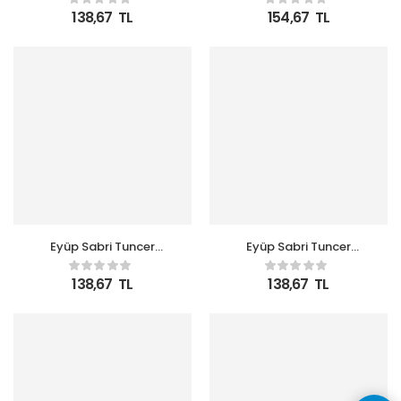
Mandalinası Sabun Pet
Limonu Sabun Pet Şişe
138,67
TL
154,67
TL
Şişe
Eyüp Sabri Tuncer
Eyüp Sabri Tuncer
500ml Köpük Japon
500ml Köpük Okyanus
Kiraz Sabun Pet Şişe
Sabun Pet Şişe
138,67
TL
138,67
TL