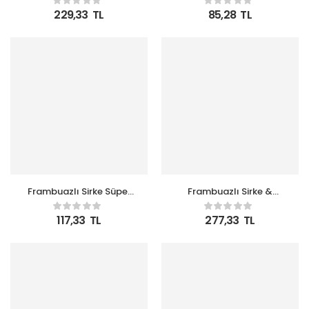
Boy Pet Şişe
229,33
TL
85,28
TL
Frambuazlı Sirke Süper
Frambuazlı Sirke &
Şampuan 100 ml
Süper Saç Bakım Spreyi
Seyahat Boy Pet Şişe
210ml
117,33
TL
277,33
TL