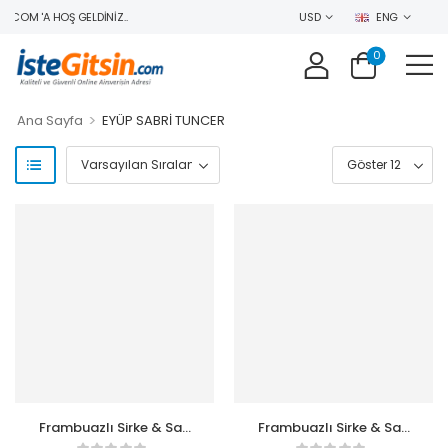
COM 'A HOŞ GELDINIZ..
USD
ENG
0
>
Ana Sayfa
EYÜP SABRİ TUNCER
Frambuazlı Sirke & Saç
Frambuazlı Sirke & Saç
Toniği 500 ml
Toniği 100 ml Seyahat