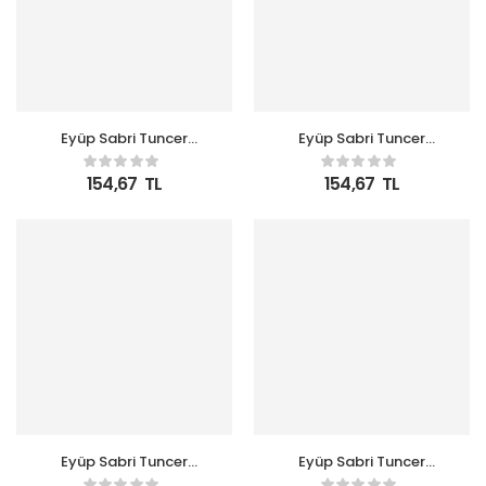
Eyüp Sabri Tuncer
Eyüp Sabri Tuncer
500ml Köpük Amber
500ml Köpük Ayvalık
ZeytinYağlı Sabun Pet
Zeytin Sabun Pet Şişe
154,67
TL
154,67
TL
Şişe
Eyüp Sabri Tuncer
Eyüp Sabri Tuncer
500ml Köpük Bodrum
500ml Köpük Çeşme