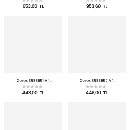
Kağıdı
Kağıdı 80gr-500 lü 1
953,60
TL
953,60
TL
koli= 5 paket
Xerox 3R93951 A4
Xerox 3R93952 A4
Symphony Koyu Yesil
Symphony Kanarya
80gr
Sarısı 80gr
448,00
TL
448,00
TL