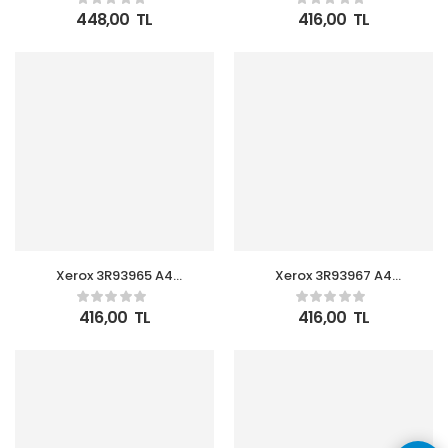
80gr
448,00
TL
416,00
TL
Xerox 3R93965 A4
Xerox 3R93967 A4
Symphony Açık Yeşil
Symphony Açık Mavi
80gr
80gr
416,00
TL
416,00
TL