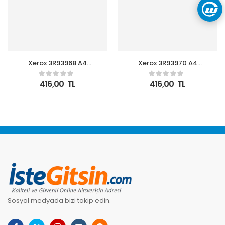
Xerox 3R93968 A4
Xerox 3R93970 A4
Symphony Mavi 80gr
80Gr-500 Symphony
Pembe 80gr
416,00
TL
416,00
TL
Sosyal medyada bizi takip edin.