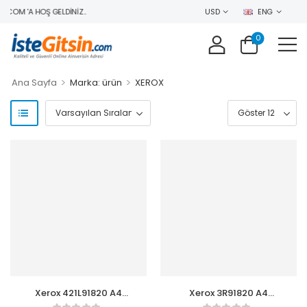
COM 'A HOŞ GELDINIZ..
USD
ENG
0
>
>
Ana Sayfa
Marka: ürün
XEROX
Xerox 421L91820 A4
Xerox 3R91820 A4
Office 80gr Fotokopi
Business Fotokopi