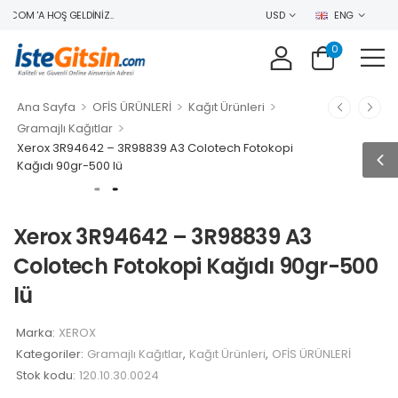
.COM 'A HOŞ GELDINIZ..
USD
ENG
0
>
>
>
Ana Sayfa
OFİS ÜRÜNLERİ
Kağıt Ürünleri
>
Gramajlı Kağıtlar
Xerox 3R94642 – 3R98839 A3 Colotech Fotokopi
Kağıdı 90gr-500 lü
Xerox 3R94642 – 3R98839 A3
Colotech Fotokopi Kağıdı 90gr-500
lü
Marka:
XEROX
Kategoriler:
Gramajlı Kağıtlar
,
Kağıt Ürünleri
,
OFİS ÜRÜNLERİ
Stok kodu:
120.10.30.0024