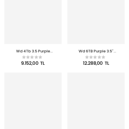
Wd 4Tb 3.5 Purple
Wd 6TB Purple 3.5″
WD43PURZ Sata3
256MB Sata 6GB-s 7-24
5400RPM 64MB 7-24
WD64PURZ Güvenlik
9.152,00
TL
12.288,00
TL
Guvenlık Harddisk
Disk (Resmi Distribitör
(Resmi Distribitör
Ürünü)
Ürünü)