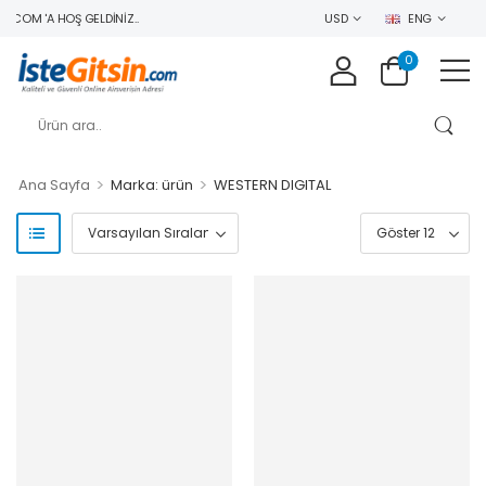
COM 'A HOŞ GELDINIZ..
USD
ENG
0
>
>
Ana Sayfa
Marka: ürün
WESTERN DIGITAL