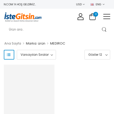
IN.COM 'A HOŞ GELDINIZ..
USD
ENG
0
>
>
Ana Sayfa
Marka: ürün
MEDIROC