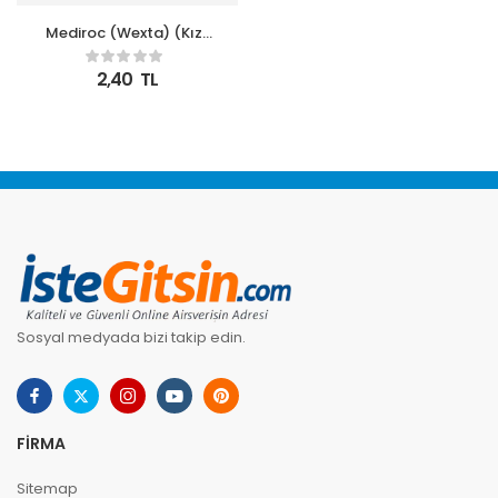
Mediroc (Wexta) (Kız-
Erkek) Beyaz STL3PLY
Melt Blown Koruyucu
2,40
TL
Çocuk Maskesi 10lu
Sosyal medyada bizi takip edin.
FIRMA
Sitemap