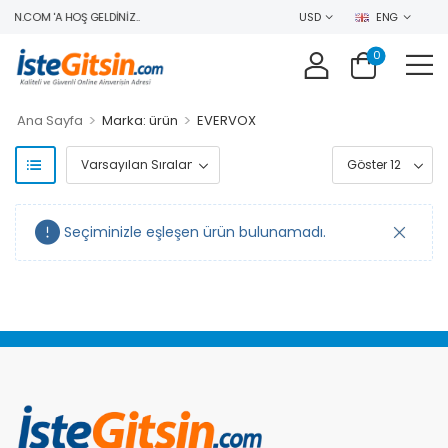
IN.COM 'A HOŞ GELDINIZ..
USD
ENG
0
>
>
Ana Sayfa
Marka: ürün
EVERVOX
Seçiminizle eşleşen ürün bulunamadı.