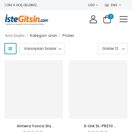
.COM 'A HOŞ GELDINIZ..
USD
ENG
0
>
>
Ana Sayfa
Kategori: ürün
Prizler
Almera Yonca 3lü
S-link SL-PRZ10
Beyazı Topraklı Fiş
Hdmı(180) + vga-2 +