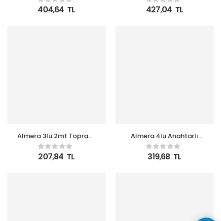
Kablolu (90117501)
Kablolu (90117601)
404,64
TL
427,04
TL
Almera 3lü 2mt Topraklı
Almera 4lü Anahtarlı
Priz (9230102)
3mt Topraklı Priz
(9200203)
207,84
TL
319,68
TL