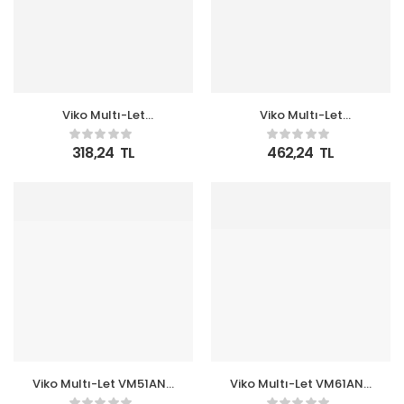
Viko Multı-Let
Viko Multı-Let
Vm22ANH 2li 2mt
Vm25ANH 2li 5mt
Anahtarlı Kablolu
Anahtarlı Kablolu
318,24
TL
462,24
TL
(90117202)
(90117205)
Viko Multı-Let VM51ANH
Viko Multı-Let VM61ANH
5li 1mt Anahtarlı
6lı 1mt Anahtarlı