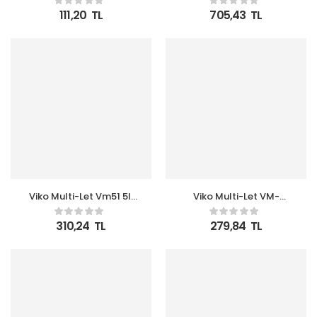
av-2 Kanal Üst Priz
111,20
TL
705,43
TL
Viko Multi-Let Vm51 5li
Viko Multi-Let VM-
1mt Topraklı Kablolu
21Anh 2li 1mt Anahtarlı
(90113501)
Kablolu (90117201)
310,24
TL
279,84
TL