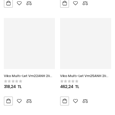
Viko Multı-Let Vm22ANH 2li
Viko Multı-Let Vm25ANH 2li
2mt Anahtarlı Kablolu
5mt Anahtarlı Kablolu
(90117202)
(90117205)
318,24
TL
462,24
TL