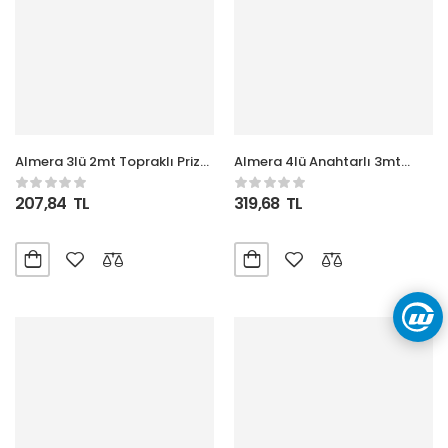
Almera 3lü 2mt Topraklı Priz
Almera 4lü Anahtarlı 3mt
(9230102)
Topraklı Priz (9200203)
207,84
TL
319,68
TL