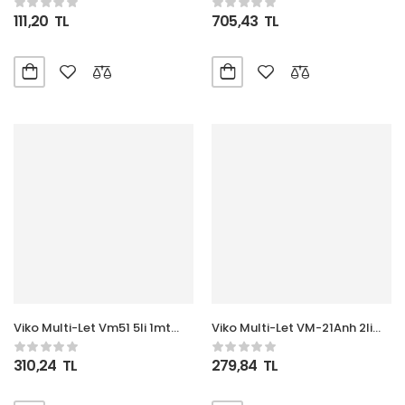
111,20
TL
705,43
TL
Viko Multi-Let Vm51 5li 1mt
Viko Multi-Let VM-21Anh 2li
Topraklı Kablolu (90113501)
1mt Anahtarlı Kablolu
(90117201)
310,24
TL
279,84
TL