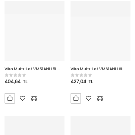
Viko Multı-Let VM51ANH 5li
Viko Multı-Let VM61ANH 6lı
1mt Anahtarlı Kablolu
1mt Anahtarlı Kablolu
(90117501)
(90117601)
404,64
TL
427,04
TL