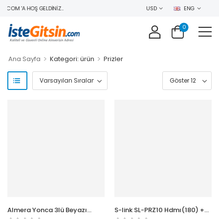
.COM 'A HOŞ GELDINIZ..
USD
ENG
0
>
>
Ana Sayfa
Kategori: ürün
Prizler
Almera Yonca 3lü Beyazı
S-link SL-PRZ10 Hdmı(180) +
Topraklı Fiş
vga-2 + av-2 Kanal Üst Priz