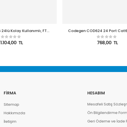
Codegen COD624 24 Port Cat6
Şeklinde Patch Panel
Panel
1.104,00
TL
768,00
TL
FIRMA
HESABIM
Mesafeli Satış Sözleş
Sitemap
Ön Bilgilendirme For
Hakkımızda
Geri Ödeme ve İade Po
İletişim