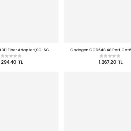
A311 Fiber Adapter(SC-SC-
Codegen COD648 48 Port Cat6
-Plastic) 20 li paket
Panel
294,40
TL
1.267,20
TL