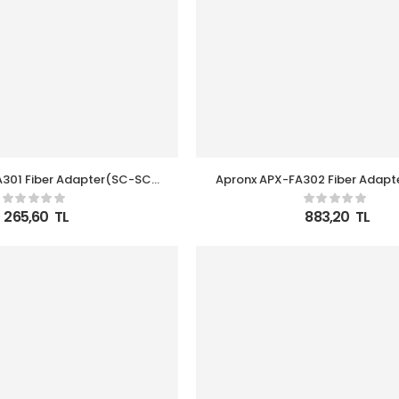
A301 Fiber Adapter(SC-SC-
Apronx APX-FA302 Fiber Adap
-Plastic) 20 li paket
PC-SM-SX-Plastic) 50 li 
265,60
TL
883,20
TL