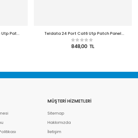
 Utp Patch
Teldata 24 Port Cat6 Utp Patch Panel
Dolu
848,00
TL
MÜŞTERI HIZMETLERI
mesi
Sitemap
mu
Hakkımızda
litikası
İletişim