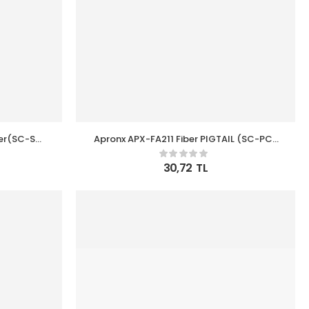
ter(SC-SC-
Apronx APX-FA211 Fiber PIGTAIL (SC-PC-
paket
SM-1 Core-0.9-1M-G657 A2 )
30,72
TL