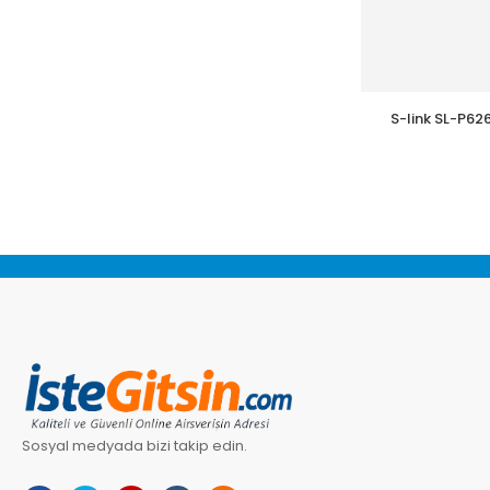
S-link SL-P626 24lü Kolay Kullanımlı, FTP
Boş V 
Sosyal medyada bizi takip edin.