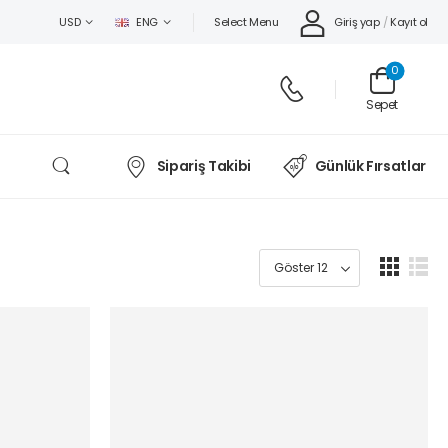
Select Menu
Giriş yap
/
Kayıt ol
USD
ENG
0
Sepet
Sipariş Takibi
Günlük Fırsatlar