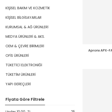
KİŞİSEL BAKIM VE KOZMETİK
KİŞİSEL BİLGİSAYARLAR
KURUMSAL & AĞ ÜRÜNLERİ
MEDYA ÜRÜNLERİ & AKS.
OEM & ÇEVRE BİRİMLERİ
Apronx APX-F
PC-SM-DX
OFİS ÜRÜNLERİ
TÜKETİCİ ELEKTRONİĞİ
TÜKETİM ÜRÜNLERİ
YAPI GEREÇLERİ
Fiyata Göre Filtrele
Under
10,00
TL
25