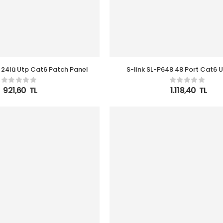
-F624 24lü Utp Cat6 Patch Panel
S-link SL-P648 48 Port Cat6 Utp Patch
Panel
921,60
TL
1.118,40
TL