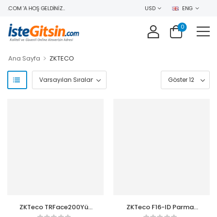
N.COM 'A HOŞ GELDINIZ..
USD
ENG
0
>
Ana Sayfa
ZKTECO
ZKTeco TRFace200Yüz
ZKTeco F16-ID Parmak
Tanıma PDKS Cihazı
İzi -Kart Okuyucu