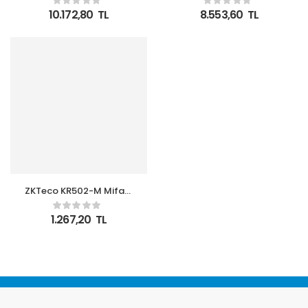
(TRFace200)
Bağımsız Terminal (AC)
10.172,80
TL
8.553,60
TL
ZKTeco KR502-M Mifare
Kart Okuyucu IP65 AC
1.267,20
TL