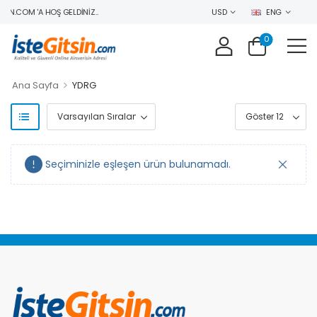
IN.COM 'A HOŞ GELDINIZ..
USD
ENG
0
>
Ana Sayfa
YDRG
Seçiminizle eşleşen ürün bulunamadı.