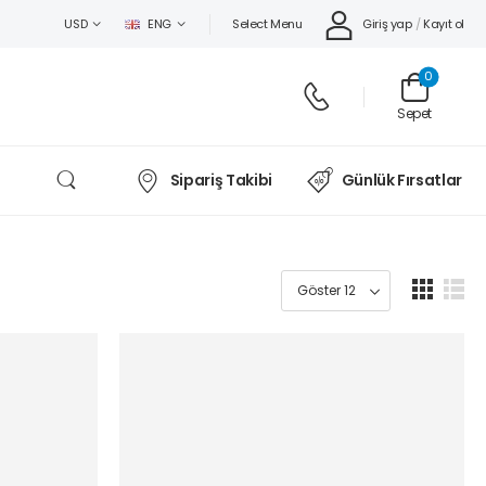
Select Menu
Giriş yap
/
Kayıt ol
USD
ENG
0
Sepet
Sipariş Takibi
Günlük Fırsatlar