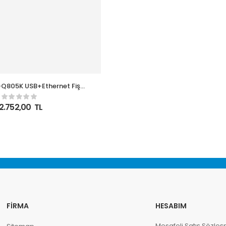
-Q805K USB+Ethernet Fiş
Yazıcı
2.752,00
TL
FIRMA
HESABIM
Mesafeli Satış Sözleş