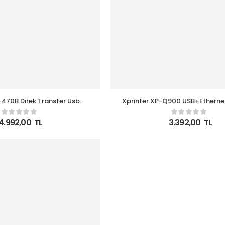
-470B Direk Transfer Usb
Xprinter XP-Q900 USB+Ethernet 
Barkod Yazıcı
4.992,00
TL
3.392,00
TL