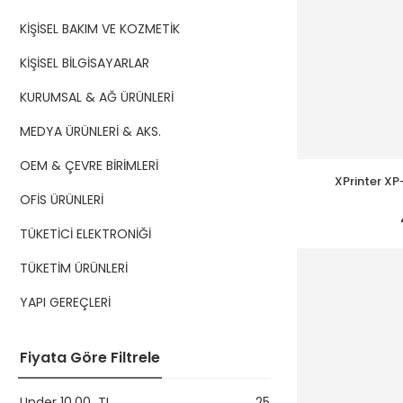
KİŞİSEL BAKIM VE KOZMETİK
KİŞİSEL BİLGİSAYARLAR
KURUMSAL & AĞ ÜRÜNLERİ
MEDYA ÜRÜNLERİ & AKS.
OEM & ÇEVRE BİRİMLERİ
XPrinter XP
OFİS ÜRÜNLERİ
TÜKETİCİ ELEKTRONİĞİ
TÜKETİM ÜRÜNLERİ
YAPI GEREÇLERİ
Fiyata Göre Filtrele
Under
10,00
TL
25