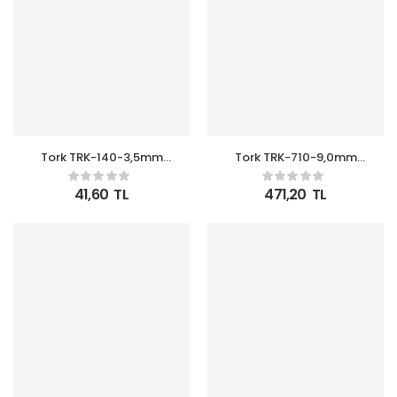
Tork TRK-140-3,5mm
Tork TRK-710-9,0mm
Siyah 100lü Kablo Bağı
Beyaz 100lü Kablo Bağı
41,60
TL
471,20
TL