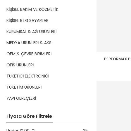
KİŞİSEL BAKIM VE KOZMETİK
KİŞİSEL BİLGİSAYARLAR
KURUMSAL & AĞ ÜRÜNLERİ
MEDYA ÜRÜNLERİ & AKS.
OEM & ÇEVRE BİRİMLERİ
PERFORMAX PR
Barkod 
OFİS ÜRÜNLERİ
TÜKETİCİ ELEKTRONİĞİ
TÜKETİM ÜRÜNLERİ
YAPI GEREÇLERİ
Fiyata Göre Filtrele
Under
10,00
TL
25