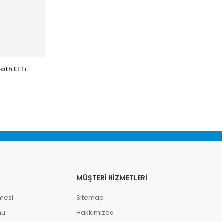
th El Tipi
MÜŞTERI HIZMETLERI
mesi
Sitemap
mu
Hakkımızda