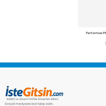
Performax P
B
Sosyal medyada bizi takip edin.