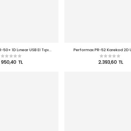
-50+ 1D Lınear USB El Tıpı
Performax PR-52 Karekod 2D Us
uz Barkod Okuyucu
Kablosuz Barkod Okuy
950,40
TL
2.393,60
TL