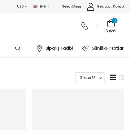
Select Menu
Giriş yap
/
Kayıt ol
USD
ENG
0
Sepet
Sipariş Takibi
Günlük Fırsatlar