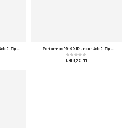
b El Tipi
Performax PR-90 1D Linear Usb El Tipi
ucu
Kablosuz Barkod Okuyucu
1.619,20
TL