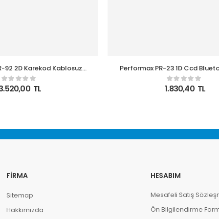
R-92 2D Karekod Kablosuz
Performax PR-23 1D Ccd Bluetoo
arkod Okuyucu
Barkod Okuyucu
3.520,00
TL
1.830,40
TL
FIRMA
HESABIM
Mesafeli Satış Sözleş
Sitemap
Ön Bilgilendirme For
Hakkımızda