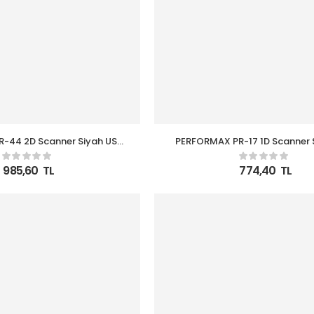
-44 2D Scanner Siyah USB
PERFORMAX PR-17 1D Scanner 
Okuyucu (Ayak Dahil)
Barkod Okuyucu
985,60
TL
774,40
TL