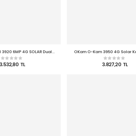
3920 6MP 4G SOLAR Dual
OKam O-Kam 3950 4G Solar K
ens PTZ Kamera
Optik Zoom
3.532,80
TL
3.827,20
TL