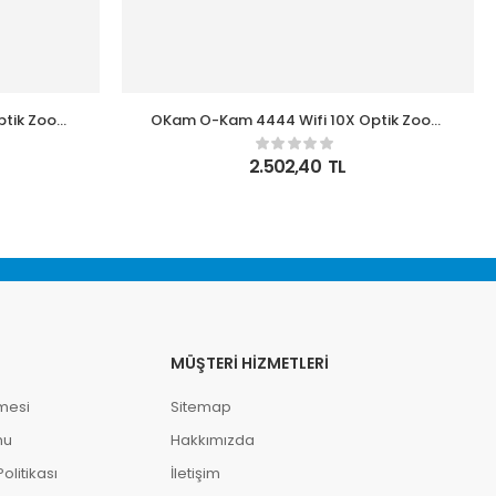
ptik Zoom
OKam O-Kam 4444 Wifi 10X Optik Zoom
PTZ Kamera
2.502,40
TL
MÜŞTERI HIZMETLERI
mesi
Sitemap
mu
Hakkımızda
litikası
İletişim