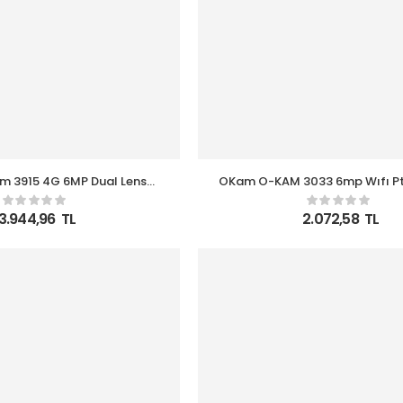
 3915 4G 6MP Dual Lens
OKam O-KAM 3033 6mp Wıfı P
i PTZ Solar Sirenli Kamera
3 Kameralı Geniş Açı
3.944,96
TL
2.072,58
TL