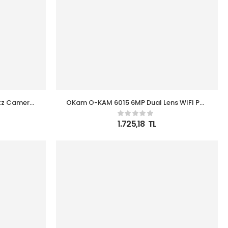
tz Camera
OKam O-KAM 6015 6MP Dual Lens WIFI PTZ
3.5 “Dual Screen Image, 15Pcs Leds Dual
Light
1.725,18
TL