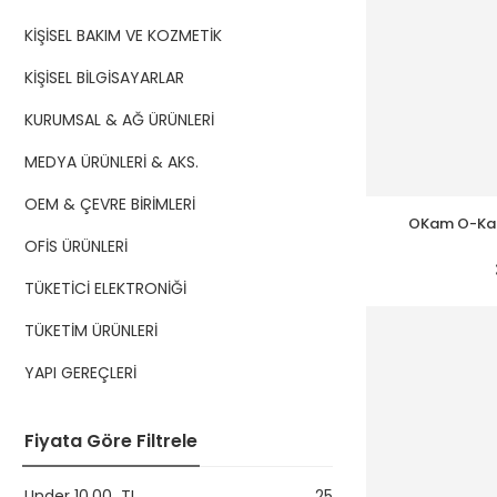
KİŞİSEL BAKIM VE KOZMETİK
KİŞİSEL BİLGİSAYARLAR
KURUMSAL & AĞ ÜRÜNLERİ
MEDYA ÜRÜNLERİ & AKS.
OEM & ÇEVRE BİRİMLERİ
OKam O-Kam
Güneş Panell
OFİS ÜRÜNLERİ
TÜKETİCİ ELEKTRONİĞİ
TÜKETİM ÜRÜNLERİ
YAPI GEREÇLERİ
Fiyata Göre Filtrele
Under
10,00
TL
25