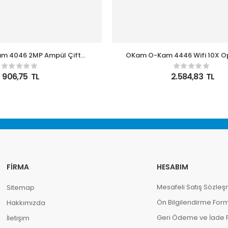
m 4046 2MP Ampül Çift
OKam O-Kam 4446 Wifi 10X O
Kamera
PTZ Kamera
906,75
TL
2.584,83
TL
FIRMA
HESABIM
Mesafeli Satış Sözleş
Sitemap
Ön Bilgilendirme For
Hakkımızda
Geri Ödeme ve İade Po
İletişim