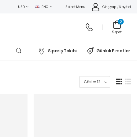
Select Menu
Giriş yap
/
Kayıt ol
USD
ENG
0
Sepet
Sipariş Takibi
Günlük Fırsatlar