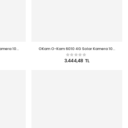
amera 10X
OKam O-Kam 6010 4G Solar Kamera 10X
Optik Zoom
3.444,48
TL