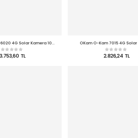
020 4G Solar Kamera 10X
OKam O-Kam 7015 4G Solar
Optik Zoom
3.753,60
TL
2.826,24
TL