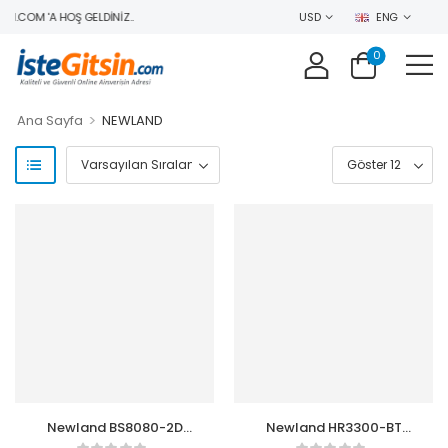
N.COM 'A HOŞ GELDINIZ..
USD
ENG
0
>
Ana Sayfa
NEWLAND
Newland BS8080-2D
Newland HR3300-BT
Kablosuz Karekod
Kablosuz 2D Karekod