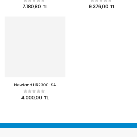
Barkod Okuyucu
Okuyucu USB Bağlantıl
7.180,80
TL
9.376,00
TL
Newland HR2300-SA
Karekod Okuyucu Ayak,
USB Bağlantılı
4.000,00
TL