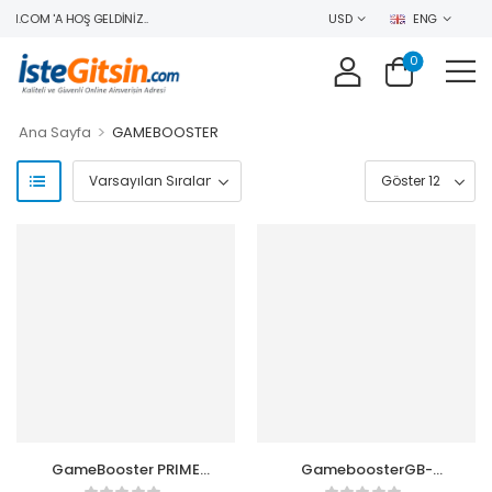
N.COM 'A HOŞ GELDINIZ..
USD
ENG
0
>
Ana Sayfa
GAMEBOOSTER
GameBooster PRIME
GameboosterGB-
P360B Rainbow Fanlı
PE05B 600w 80+ USB3.0