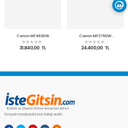
Canon MF463DW
Canon MF275DW
Yazıcı-Tarayıcı-
Yazıcı-Tarayıcı-
Fotokopi Mono Çok
Fotokopi Mono Çok
31.840,00
TL
24.400,00
TL
Fonksiyonlu Lazer Yazıcı
Fonksiyonlu Lazer Yazıcı
Sosyal medyada bizi takip edin.