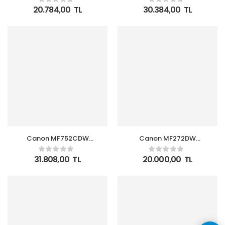
Dubleks WI-FI
Fonksiyonlu Lazer Yazıcı
20.784,00
TL
30.384,00
TL
2 Adet Toner Hediyeli
ethernert,usb,wifi
Canon MF752CDW
Canon MF272DW
Yazıcı-Tarayıcı-
Yazıcı-Tarayıcı-
Fotokopi Dubleks WI-FI
Fotokopi Çok
31.808,00
TL
20.000,00
TL
Ethernet Renkli Çok
Fonksiyonlu Lazer Yazıcı
Fonksiyonlu Yazıcı
Dubleks WI-FI