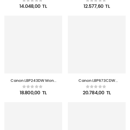
TONER HEDİYELİ
Lazer Yazıcı
14.048,00
TL
12.577,60
TL
Canon LBP243DW Mono
Canon LBP673CDW
Lazer Yazıcı Dubleks
Renkli Lazer Yazıcı
WI-FI
Dubleks WI-FI
18.800,00
TL
20.784,00
TL