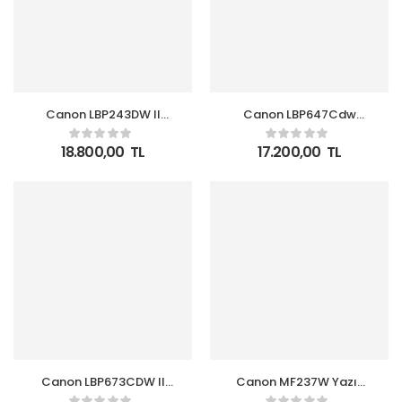
Canon LBP243DW II
Canon LBP647Cdw
Mono Lazer Yazıcı
Kablosuz Lazer Renkli
Dubleks WI-FI
18.800,00
TL
17.200,00
TL
Canon LBP673CDW II
Canon MF237W Yazı-
Renkli Lazer Yazıcı
Tar-Fot-Faks Çok