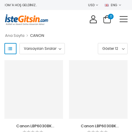
COM 'A HOŞ GELDINIZ..
USD
ENG
0
>
Ana Sayfa
CANON
Canon LBP6030BK
Canon LBP6030BK
DEMO + 2 ORJINAL
Toner Hediyeli Mono