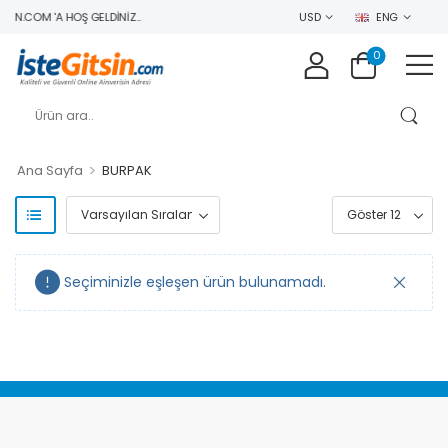
IN.COM 'A HOŞ GELDINIZ..
USD
ENG
0
>
Ana Sayfa
BURPAK
Seçiminizle eşleşen ürün bulunamadı.