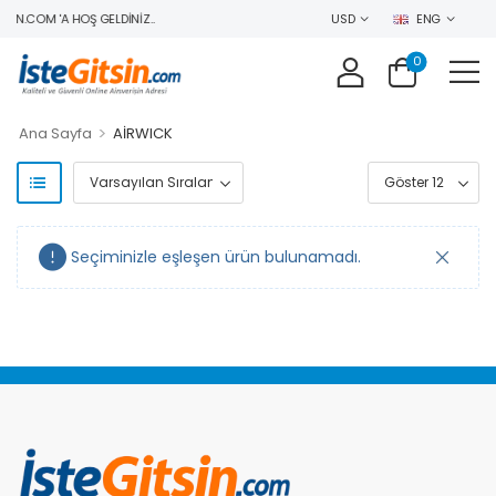
IN.COM 'A HOŞ GELDINIZ..
USD
ENG
0
>
Ana Sayfa
AİRWICK
Seçiminizle eşleşen ürün bulunamadı.