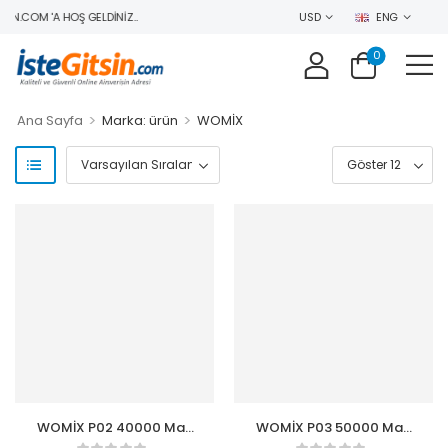
IN.COM 'A HOŞ GELDINIZ..
USD
ENG
0
>
>
Ana Sayfa
Marka: ürün
WOMİX
WOMİX P02 40000 Mah
WOMİX P03 50000 Mah
Powerbank Solar
Powerbank Solar