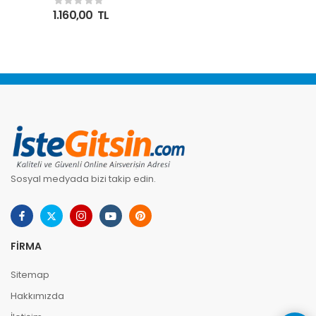
500 li 1 koli= 10 Paket
1.160,00
TL
Sosyal medyada bizi takip edin.
FIRMA
Sitemap
Hakkımızda