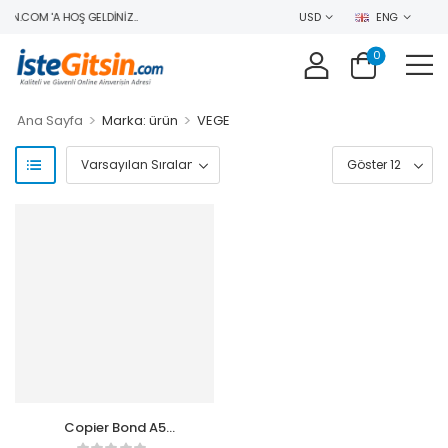
IN.COM 'A HOŞ GELDINIZ..
USD
ENG
0
>
>
Ana Sayfa
Marka: ürün
VEGE
Copier Bond A5
Fotokopi Kağıdı 80gr-