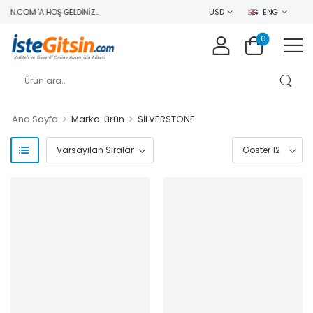
IN.COM 'A HOŞ GELDINIZ..
USD
ENG
0
>
>
Ana Sayfa
Marka: ürün
SİLVERSTONE