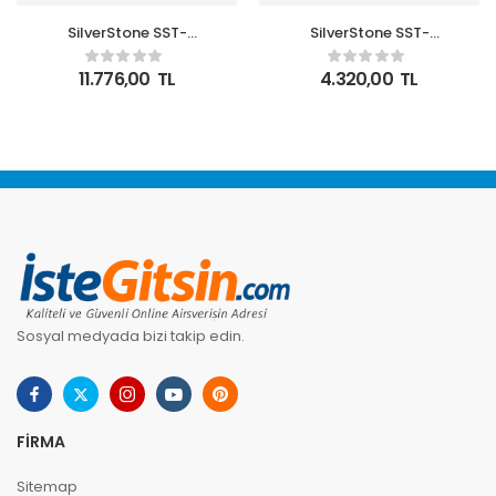
SilverStone SST-
SilverStone SST-
PF360W-ARGB-V2 ARGB
HYD120W-ARGB
Intel-AMD
Hydrogon Inte& AMD
11.776,00
TL
4.320,00
TL
Uyumlu,360mm
Uyumlu,12cm Led
Radyatörlü, Sıvı İşlemci
Fanlı,Kule Tipi İşlemci
Soğutucu Beyaz
Soğutucu
Sosyal medyada bizi takip edin.
FIRMA
Sitemap