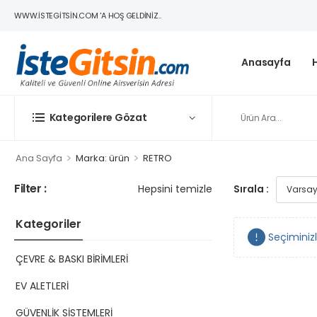
WWW.ISTEGITSIN.COM 'A HOŞ GELDINIZ..
Anasayfa
Kategorilere Gözat
>
>
Ana Sayfa
Marka: ürün
RETRO
Filter :
Hepsini temizle
Sırala :
Kategoriler
Seçiminiz
ÇEVRE & BASKI BİRİMLERİ
EV ALETLERİ
GÜVENLİK SİSTEMLERİ