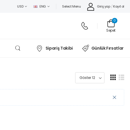
Select Menu
Giriş yap
/
Kayıt ol
USD
ENG
0
Sepet
Sipariş Takibi
Günlük Fırsatlar