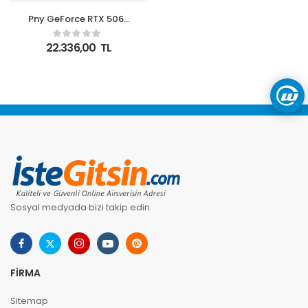
Pny GeForce RTX 5060
8GB GDDR7 128 Bit DLSS
4 VCG50608DFXPB1-O
22.336,00
TL
Ekran Kartı
Sosyal medyada bizi takip edin.
FIRMA
Sitemap