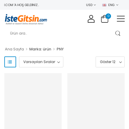
N.COM 'A HOŞ GELDINIZ..
USD
ENG
0
>
>
Ana Sayfa
Marka: ürün
PNY