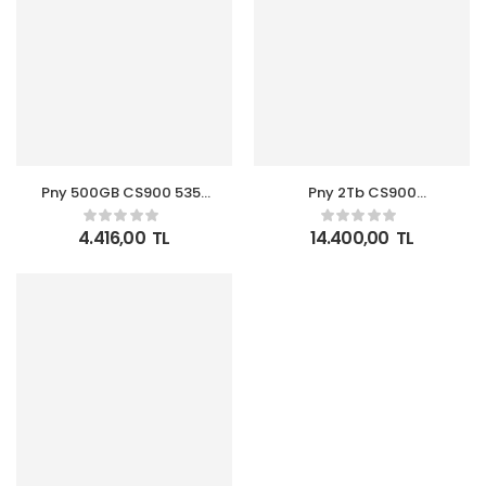
Pny 500GB CS900 535-
Pny 2Tb CS900
500MB-s 2,5″ SATA3
SSD7CS900-2TB-RB
SSD (SSD7CS900-500-
550-530MB-S SSD
4.416,00
TL
14.400,00
TL
RB) Ssd Harddisk
Sata-3 Disk