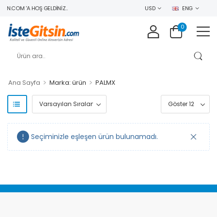
IN.COM 'A HOŞ GELDINIZ..
USD
ENG
0
>
>
Ana Sayfa
Marka: ürün
PALMX
Seçiminizle eşleşen ürün bulunamadı.