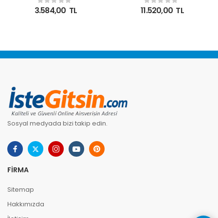
XN Notebook Ram
16GB Ddr5 5600MT
3.584,00
TL
11.520,00
TL
Sodimm
CL46 262 Pin Sodımm,
1.1V Notebook Ram
Bellek
Sosyal medyada bizi takip edin.
FIRMA
Sitemap
Hakkımızda