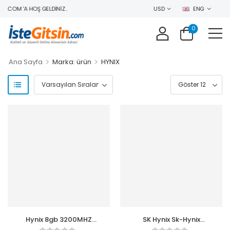
N.COM 'A HOŞ GELDINIZ..
USD
ENG
0
>
>
Ana Sayfa
Marka: ürün
HYNIX
Hynix 8gb 3200MHZ
SK Hynix Sk-Hynix
Ddr4 MA81GS6DJR8N-
HMCG78AGBSA095N