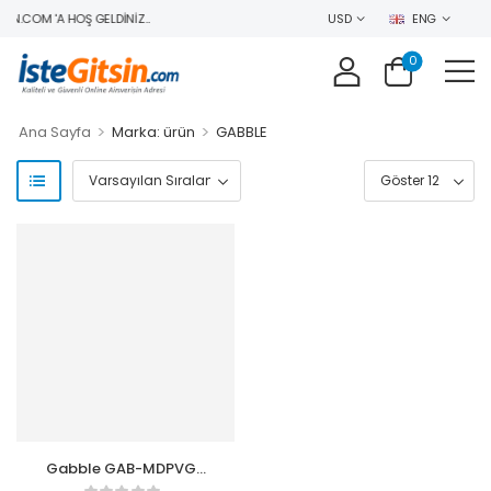
IN.COM 'A HOŞ GELDINIZ..
USD
ENG
0
>
>
Ana Sayfa
Marka: ürün
GABBLE
Gabble GAB-MDPVGA
Mini Dsiplay To Vga