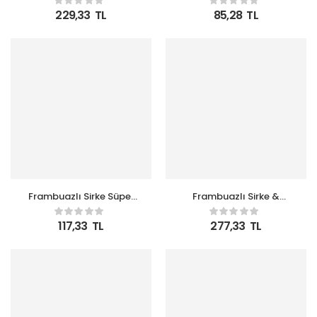
Boy Pet Şişe
229,33
TL
85,28
TL
Frambuazlı Sirke Süper
Frambuazlı Sirke &
Şampuan 100 ml
Süper Saç Bakım Spreyi
Seyahat Boy Pet Şişe
210ml
117,33
TL
277,33
TL