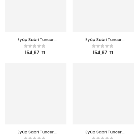
Eyüp Sabri Tuncer
Eyüp Sabri Tuncer
500ml Köpük Amber
500ml Köpük Ayvalık
ZeytinYağlı Sabun Pet
Zeytin Sabun Pet Şişe
154,67
TL
154,67
TL
Şişe
Eyüp Sabri Tuncer
Eyüp Sabri Tuncer
500ml Köpük Bodrum
500ml Köpük Çeşme