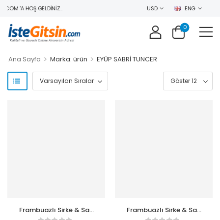
COM 'A HOŞ GELDINIZ..
USD
ENG
0
>
>
Ana Sayfa
Marka: ürün
EYÜP SABRİ TUNCER
Frambuazlı Sirke & Saç
Frambuazlı Sirke & Saç
Toniği 500 ml
Toniği 100 ml Seyahat