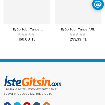
Eyüp Sabri Tuncer
Eyüp Sabri Tuncer 1,5lt
Artisan Cappucino
Alaçatı Lavantası Sıvı
600ml Doğal
Sabun Doğal
160,00
TL
293,33
TL
Zeytinyağlı Sıvı Sabun
Zeytinyağlı
Sosyal medyada bizi takip edin.