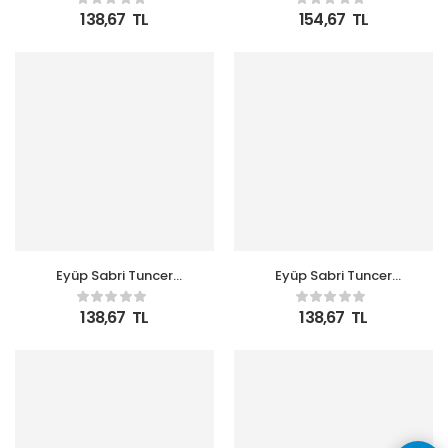
Mandalinası Sabun Pet
Limonu Sabun Pet Şişe
138,67
TL
154,67
TL
Şişe
Eyüp Sabri Tuncer
Eyüp Sabri Tuncer
500ml Köpük Japon
500ml Köpük Okyanus
Kiraz Sabun Pet Şişe
Sabun Pet Şişe
138,67
TL
138,67
TL